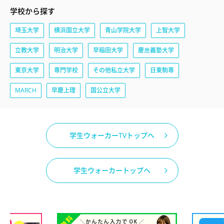
学校から探す
埼玉大学
横浜国立大学
青山学院大学
上智大学
立教大学
明治大学
早稲田大学
慶應義塾大学
東京大学
専門学校
その他私立大学
日東駒専
MARCH
早慶上理
国公立大学
学生ウォーカーTVトップへ
学生ウォーカートップへ
）