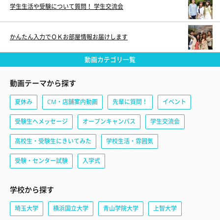
学生生活や受験について質問！ 学生交流会
かんたん入力でＯＫお部屋情報お届けします
動画カテゴリ一覧
動画テーマから探す
夏休み
CM・店舗案内動画
先輩に質問！
イベント
受験生へメッセージ
オープンキャンパス
学生交流会
高校生・受験生にきいてみた
学校生活・雰囲気
受験・センター試験
入学式
学校から探す
埼玉大学
横浜国立大学
青山学院大学
上智大学