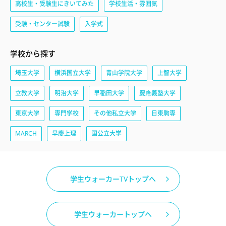
高校生・受験生にきいてみた
学校生活・雰囲気
受験・センター試験
入学式
学校から探す
埼玉大学
横浜国立大学
青山学院大学
上智大学
立教大学
明治大学
早稲田大学
慶應義塾大学
東京大学
専門学校
その他私立大学
日東駒専
MARCH
早慶上理
国公立大学
学生ウォーカーTVトップへ
学生ウォーカートップへ