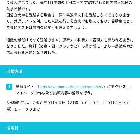
り導入されました。毎年1月中旬の土日二日間で実施される国内最大規模の
入学試験です。
国公立大学を受験する場合は、原則共通テストを受験しなくてはなりませ
ん。共通テストを利用した入試を行う私立大学も増えており、受験生にとっ
て共通テストは最初の難関とも言えるでしょう。
知識の量だけでなく理解の質や、思考力・判断力・表現力も問われるように
なりました。資料（文章・図・グラフなど）の量が増え、より一層読解力が
求められる出題となりました。
出願方法
出願サイト（
https://examinee.dnc.ac.jp/examinee/
）にアクセスし、
マイページの作成及び出願内容の登録を行う。
※出願期間は、令和８年９月１５日（火曜）１０：００～１０月２日（金
曜）１７：００まで
検定料