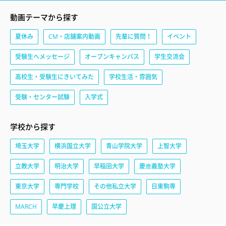
動画テーマから探す
夏休み
CM・店舗案内動画
先輩に質問！
イベント
受験生へメッセージ
オープンキャンパス
学生交流会
高校生・受験生にきいてみた
学校生活・雰囲気
受験・センター試験
入学式
学校から探す
埼玉大学
横浜国立大学
青山学院大学
上智大学
立教大学
明治大学
早稲田大学
慶應義塾大学
東京大学
専門学校
その他私立大学
日東駒専
MARCH
早慶上理
国公立大学