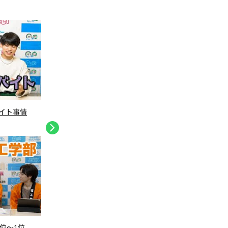
゙イト事情
早稲田大学 理工学部 良いところ4位〜3位
昭和女
（前編
位〜1位