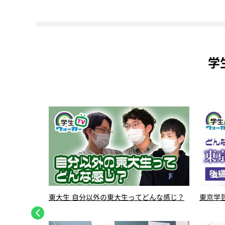
学
くの声が聞こ
東大生 自分以外の東大生ってどんな感じ？
東京学