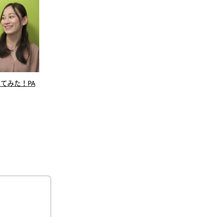
てみた！PA
【前編】青山学院大学 学部の雰囲気、青学
横浜国
あるある空きコマの過ごしかた
メフト