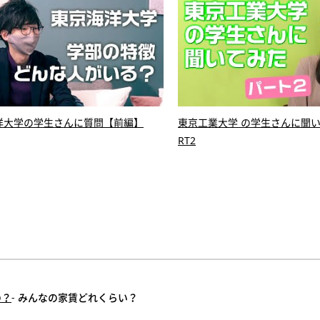
洋大学の学生さんに質問【前編】
東京工業大学 の学生さんに聞い
RT2
の？
- みんなの家賃どれくらい？