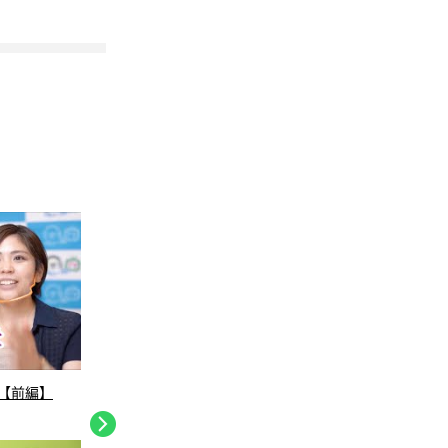
【前編】
履修登録 新入生がぶつかる壁！先輩に聞い
東京工
てみた！
RT1