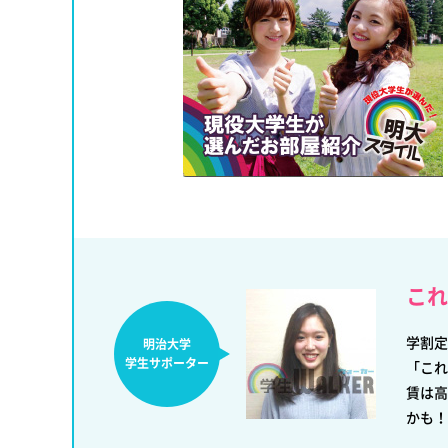
これ
学割定
明治大学
学生サポーター
「これ
賃は高
かも！