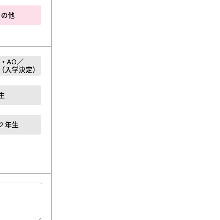
その他
・AO／
（入学決定）
生
２年生