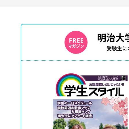
明治大
FREE
マガジン
受験生に