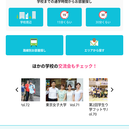
学校までの通学時間からお部屋探し
学校周辺
15分くらい
30分くらい
路線別お部屋探し
エリアから探す
ほかの学校の
交流会もチェック！
一橋大学 Vol.72
東京女子大学 Vol.71
第2回学生ウォーカー大
学フットサルリーグ V
ol.70