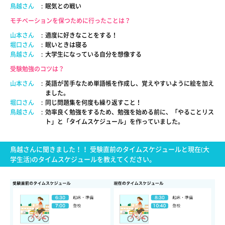
鳥越さん
:
眠気との戦い
モチベーションを保つために行ったことは？
山本さん
:
適度に好きなことをする！
堀口さん
:
眠いときは寝る
鳥越さん
:
大学生になっている自分を想像する
受験勉強のコツは？
山本さん
:
英語が苦手なため単語帳を作成し、覚えやすいように絵を加え
ました。
堀口さん
:
同じ問題集を何度も繰り返すこと！
鳥越さん
:
効率良く勉強をするため、勉強を始める前に、「やることリス
ト」と「タイムスケジュール」を作っていました。
鳥越さんに聞きました！！ 受験直前のタイムスケジュールと現在(大
学生活)のタイムスケジュールを教えてください。