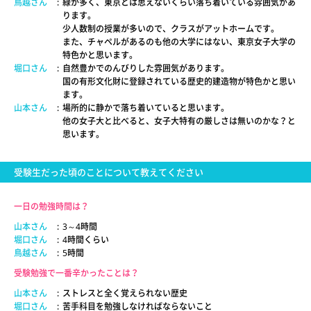
鳥越さん
:
緑が多く、東京とは思えないくらい落ち着いている雰囲気があ
ります。
少人数制の授業が多いので、クラスがアットホームです。
また、チャペルがあるのも他の大学にはない、東京女子大学の
特色かと思います。
堀口さん
:
自然豊かでのんびりした雰囲気があります。
国の有形文化財に登録されている歴史的建造物が特色かと思い
ます。
山本さん
:
場所的に静かで落ち着いていると思います。
他の女子大と比べると、女子大特有の厳しさは無いのかな？と
思います。
受験生だった頃のことについて教えてください
一日の勉強時間は？
山本さん
:
3～4時間
堀口さん
:
4時間くらい
鳥越さん
:
5時間
受験勉強で一番辛かったことは？
山本さん
:
ストレスと全く覚えられない歴史
堀口さん
:
苦手科目を勉強しなければならないこと