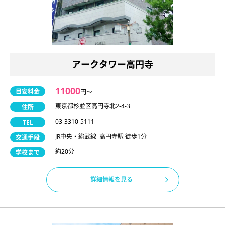
アークタワー高円寺
11000
目安料金
円〜
東京都杉並区高円寺北2-4-3
住所
03-3310-5111
TEL
JR中央・総武線 高円寺駅 徒歩1分
交通手段
約20分
学校まで
詳細情報を見る