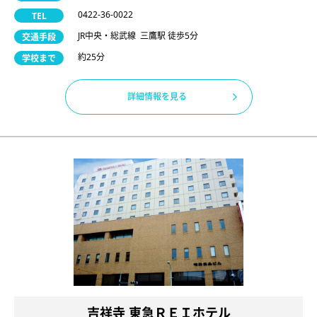
0422-36-0022
TEL
JR中央・総武線 三鷹駅 徒歩5分
交通手段
約25分
学校まで
詳細情報を見る
吉祥寺 東急ＲＥＩホテル