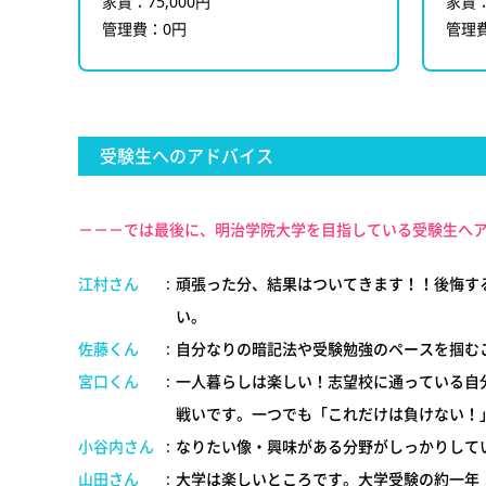
家賃：75,000円
家賃：
管理費：0円
管理
受験生へのアドバイス
－－－では最後に、明治学院大学を目指している受験生へ
江村さん
:
頑張った分、結果はついてきます！！後悔す
い。
佐藤くん
:
自分なりの暗記法や受験勉強のペースを掴む
宮口くん
:
一人暮らしは楽しい！志望校に通っている自
戦いです。一つでも「これだけは負けない！
小谷内さん
:
なりたい像・興味がある分野がしっかりして
山田さん
:
大学は楽しいところです。大学受験の約一年