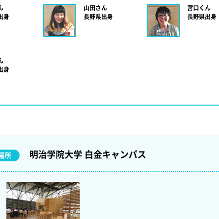
ん
山田さん
宮口くん
出身
長野県出身
長野県出身
ん
出身
明治学院大学 白金キャンパス
場所