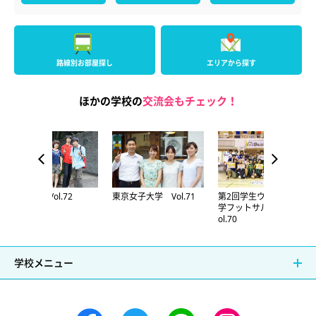
路線別お部屋探し
エリアから探す
ほかの学校の
交流会もチェック！
一橋大学 Vol.72
東京女子大学 Vol.71
第2回学生ウォーカー大
学フットサルリーグ V
ol.70
学校メニュー