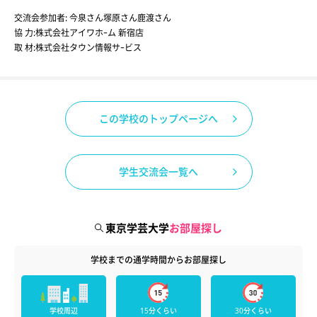
交流会参加者
:
今泉さん
塚原さん
鹿渡さん
協 力:株式会社アイワホｰム 新宿店
取 材:株式会社タウン情報サｰビス
この学校のトップページへ
学生交流会一覧へ
東京学芸大学
お部屋探し
学校までの通学時間からお部屋探し
学校周辺
15分くらい
30分くらい