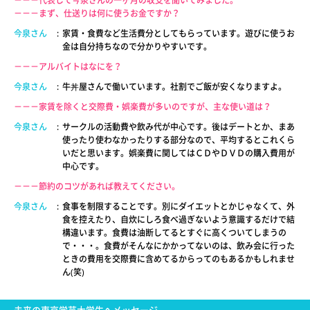
－－－代表して今泉さんの一ヶ月の収支を聞いてみました。
－－－まず、仕送りは何に使うお金ですか？
今泉さん
:
家賃・食費など生活費分としてもらっています。遊びに使うお
金は自分持ちなので分かりやすいです。
－－－アルバイトはなにを？
今泉さん
:
牛丼屋さんで働いています。社割でご飯が安くなりますよ。
－－－家賃を除くと交際費・娯楽費が多いのですが、主な使い道は？
今泉さん
:
サークルの活動費や飲み代が中心です。後はデートとか、まあ
使ったり使わなかったりする部分なので、平均するとこれくら
いだと思います。娯楽費に関してはＣＤやＤＶＤの購入費用が
中心です。
－－－節約のコツがあれば教えてください。
今泉さん
:
食事を制限することです。別にダイエットとかじゃなくて、外
食を控えたり、自炊にしろ食べ過ぎないよう意識するだけで結
構違います。食費は油断してるとすぐに高くついてしまうの
で・・・。食費がそんなにかかってないのは、飲み会に行った
ときの費用を交際費に含めてるからってのもあるかもしれませ
ん(笑)