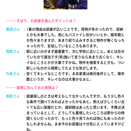
－－－ずばり、お部屋を選んだポイントは？
鹿渡さん
:
1番の理由は部屋が広いことです。荷物が多かったので、収納
とかも大事でした。他にもバストイレ別がいいとか、築年数と
か色々ありますが、あまり絞り込みすぎると物件が無くなっち
ゃったので、妥協しているところもあります。
塚原さん
:
駅に近いのがまず最重要で、次に学校に近いこと。あとは任せ
ていたので適当です(笑)強いて言うならあまり古くなく、キレ
イなところとかが大事ですかね。物件を検索するときも、つい
新しいものから検索してたような気がします。
今泉さん
:
安くてキレイなところです。まあ家賃は絶対条件として、築年
数というか、キレイなのは大事かなぁと。
－－－実際に住んでみた感想は？
塚原さん
:
部屋探しのときは考えもしてなかったんですが、もう少し色々
な条件で調べてみればよかったかなあと。例えば少しくらい古
くても広い部屋だとか、選択肢はあったと思います。予算は決
まっているとして、どうしても重視したいところは駅からの時
間くらいだったので、もっと色々見てみれば他にもあったのか
もしれませんね。まあ今のお部屋は十分気に入っていますけど
ね。