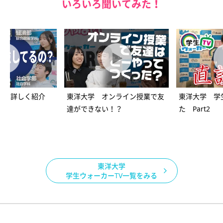
いろいろ聞いてみた！
部を詳しく紹介
東洋大学 オンライン授業で友
東洋大学 学
達ができない！？
た Part2
東洋大学
学生ウォーカーTV一覧をみる