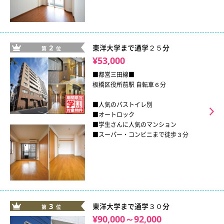
2
東洋大学まで通学２５分
第
位
¥53,000
■都営三田線■
板橋区役所前駅 自転車６分
■人気のバストイレ別
■オートロック
■学生さんに人気のマンション
■スーパー・コンビニまで徒歩３分
3
東洋大学まで通学３０分
第
位
¥90,000～92,000