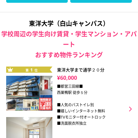
東洋大学（白山キャンパス）
学校周辺の学生向け賃貸・学生マンション・アパ
ート
おすすめ物件ランキング
1
東洋大学まで通学２０分
第
位
¥60,000
■都営三田線■
西巣鴨駅 徒歩５分
■人気のバストイレ別
■嬉しいインターネット無料
■TVモニター付オートロック
■洗面脱衣所独立