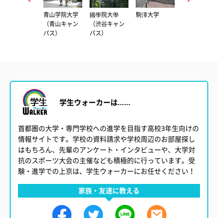
立教大学（池
青山学院大学
國學院大學
駒澤大学
成蹊大学
袋キャンパ
（青山キャン
（渋谷キャン
ス）
パス）
パス）
学生ウォーカーは……
首都圏の大学・専門学校への進学を目指す高校3年生向けの
情報サイトです。学校の資料請求や学校周辺のお部屋探し
はもちろん、先輩のアンケート・インタビューや、大学対
抗のスポーツ大会の主催なども積極的に行っています。受
験・進学での上京は、学生ウォーカーにお任せください！
家族・友達に教える