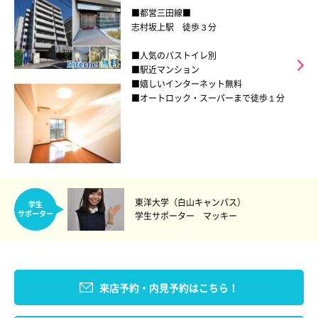
■都営三田線■
志村坂上駅 徒歩３分
■人気のバストイレ別
■駅近マンション
■嬉しいインターネット無料
■オートロック・スーパーまで徒歩１分
東洋大学（白山キャンパス）
学生
サポーター
学生サポーター マッキー
来店予約・内見予約はこちら！