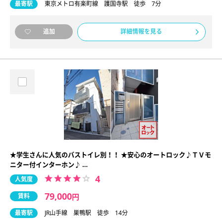
最寄駅
東京メトロ有楽町線 護国寺駅 徒歩 7分
詳細情報を見る
追加
★学生さんに人気のバストイレ別！！ ★安心のオートロック♪ＴＶモ
ニター付インターホン♪ …
4
人気度
79,000
賃料
円
最寄駅
JR山手線 巣鴨駅 徒歩 14分