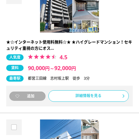
★☆インターネット使用料無料☆★ ★ハイグレードマンション！セキ
ュリティ重視の方にオス…
4.5
人気度
90,000
92,000
賃料
円
～
円
最寄駅
都営三田線 志村坂上駅 徒歩 3分
詳細情報を見る
追加