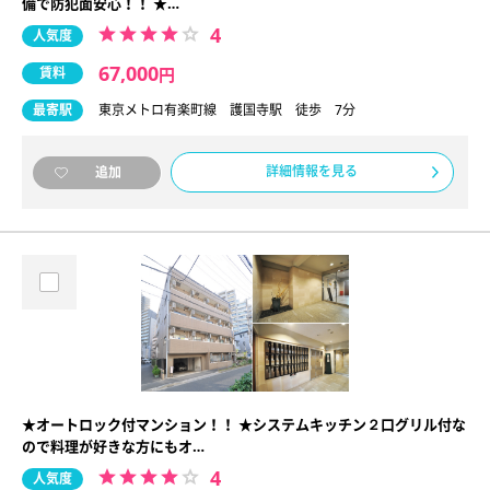
備で防犯面安心！！ ★…
4
人気度
67,000
賃料
円
最寄駅
東京メトロ有楽町線 護国寺駅 徒歩 7分
詳細情報を見る
追加
★オートロック付マンション！！ ★システムキッチン２口グリル付な
ので料理が好きな方にもオ…
4
人気度