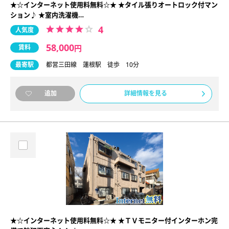
★☆インターネット使用料無料☆★ ★タイル張りオートロック付マン
ション♪ ★室内洗濯機…
4
人気度
58,000
賃料
円
最寄駅
都営三田線 蓮根駅 徒歩 10分
詳細情報を見る
追加
★☆インターネット使用料無料☆★ ★ＴＶモニター付インターホン完