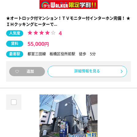
★オートロック付マンション！ＴＶモニター付インターホン完備！ ★
ＩＨクッキングヒーターで…
4
人気度
55,000
賃料
円
最寄駅
都営三田線 板橋区役所前駅 徒歩 5分
詳細情報を見る
追加