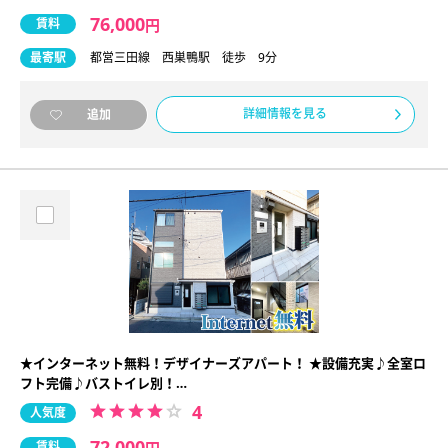
76,000
賃料
円
最寄駅
都営三田線 西巣鴨駅 徒歩 9分
詳細情報を見る
追加
★インターネット無料！デザイナーズアパート！ ★設備充実♪全室ロ
フト完備♪バストイレ別！…
4
人気度
72,000
賃料
円