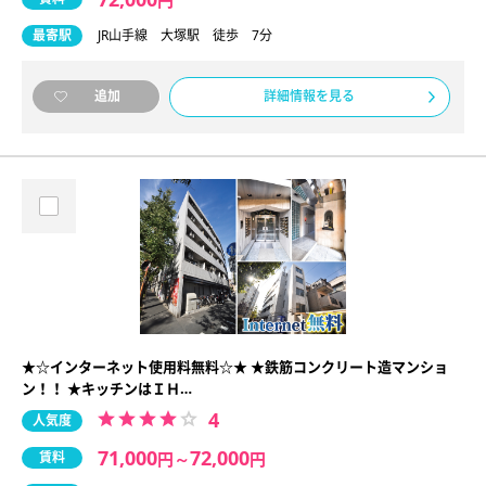
最寄駅
JR山手線 大塚駅 徒歩 7分
詳細情報を見る
追加
★☆インターネット使用料無料☆★ ★鉄筋コンクリート造マンショ
ン！！ ★キッチンはＩＨ…
4
人気度
71,000
72,000
賃料
円
～
円