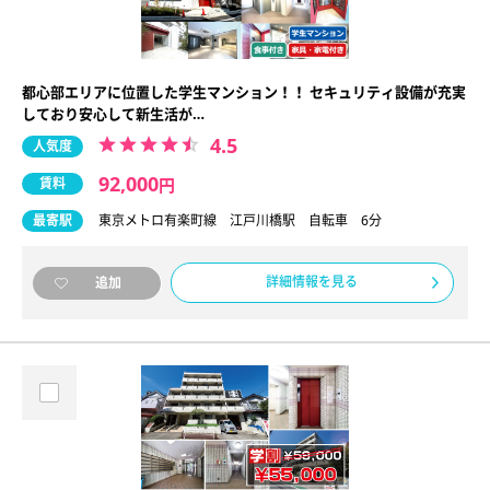
都心部エリアに位置した学生マンション！！ セキュリティ設備が充実
しており安心して新生活が…
4.5
人気度
92,000
賃料
円
最寄駅
東京メトロ有楽町線 江戸川橋駅 自転車 6分
詳細情報を見る
追加