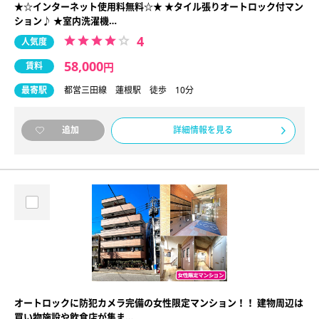
★☆インターネット使用料無料☆★ ★タイル張りオートロック付マン
ション♪ ★室内洗濯機…
4
人気度
58,000
賃料
円
最寄駅
都営三田線 蓮根駅 徒歩 10分
詳細情報を見る
追加
オートロックに防犯カメラ完備の女性限定マンション！！ 建物周辺は
買い物施設や飲食店が集ま…