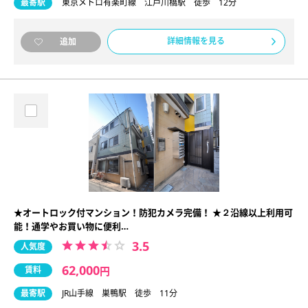
最寄駅
東京メトロ有楽町線 江戸川橋駅 徒歩 12分
詳細情報を見る
追加
★オートロック付マンション！防犯カメラ完備！ ★２沿線以上利用可
能！通学やお買い物に便利…
3.5
人気度
62,000
賃料
円
最寄駅
JR山手線 巣鴨駅 徒歩 11分