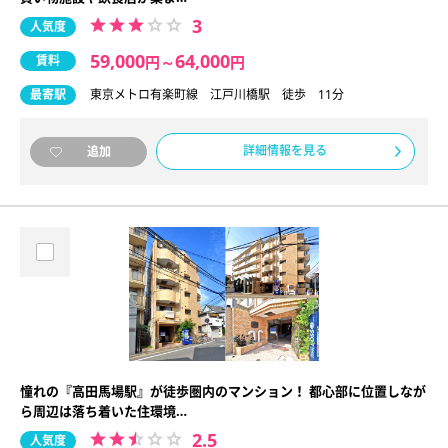
3
人気度
59,000
64,000
賃料
円
～
円
最寄駅
東京メトロ有楽町線 江戸川橋駅 徒歩 11分
詳細情報を見る
追加
憧れの『高田馬場駅』が徒歩圏内のマンション！ 都心部に位置しなが
ら周辺は落ち着いた住環境…
2.5
人気度