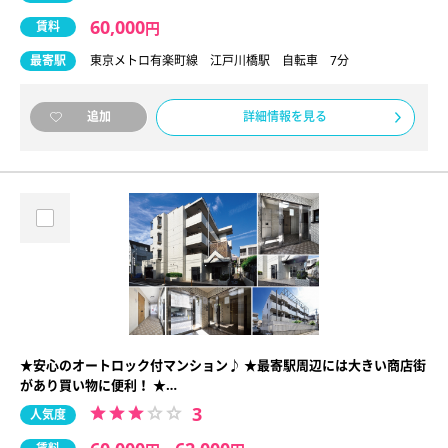
60,000
賃料
円
最寄駅
東京メトロ有楽町線 江戸川橋駅 自転車 7分
詳細情報を見る
追加
★安心のオートロック付マンション♪ ★最寄駅周辺には大きい商店街
があり買い物に便利！ ★…
3
人気度