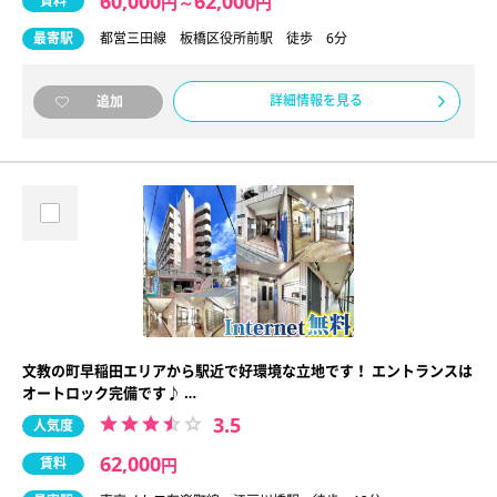
60,000
62,000
賃料
円
～
円
最寄駅
都営三田線 板橋区役所前駅 徒歩 6分
詳細情報を見る
追加
文教の町早稲田エリアから駅近で好環境な立地です！ エントランスは
オートロック完備です♪ …
3.5
人気度
62,000
賃料
円