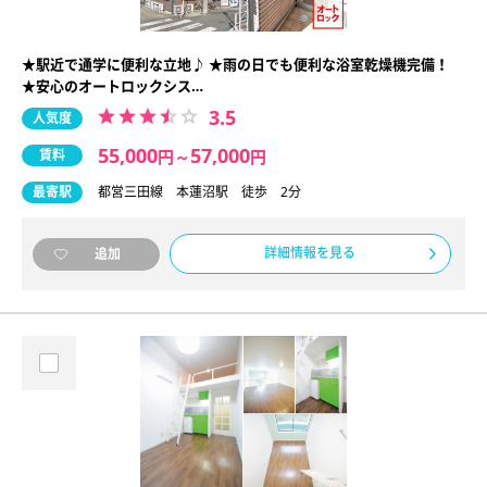
★駅近で通学に便利な立地♪ ★雨の日でも便利な浴室乾燥機完備！
★安心のオートロックシス…
3.5
人気度
55,000
57,000
賃料
円
～
円
最寄駅
都営三田線 本蓮沼駅 徒歩 2分
詳細情報を見る
追加