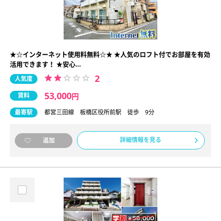
★☆インターネット使用料無料☆★ ★人気のロフト付でお部屋を有効
活用できます！ ★安心…
2
人気度
53,000
賃料
円
最寄駅
都営三田線 板橋区役所前駅 徒歩 9分
詳細情報を見る
追加