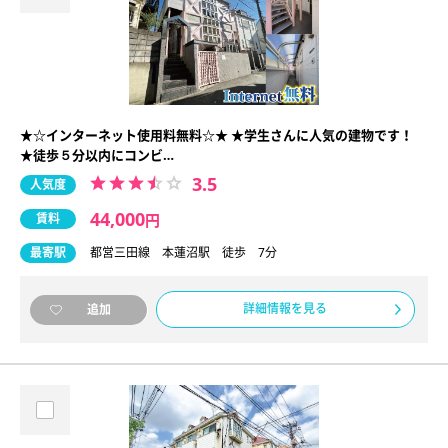
★☆インターネット使用料無料☆★ ★学生さんに人気の建物です！
★徒歩５分以内にコンビ…
3.5
人気度
44,000
賃料
円
最寄駅
都営三田線 本蓮沼駅 徒歩 7分
詳細情報を見る
追加