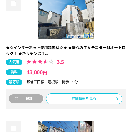
★☆インターネット使用料無料☆★ ★安心のＴＶモニター付オートロ
ック♪ ★キッチンはＩ…
3.5
人気度
43,000
賃料
円
最寄駅
都営三田線 蓮根駅 徒歩 9分
詳細情報を見る
追加