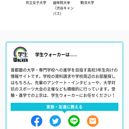
獨協大学
共立女子大学
國學院大學
駒澤大学
杉野服飾大学
（渋谷キャン
（目黒キャン
パス）
パス）
学生ウォーカーは……
首都圏の大学・専門学校への進学を目指す高校3年生向けの
情報サイトです。学校の資料請求や学校周辺のお部屋探し
はもちろん、先輩のアンケート・インタビューや、大学対
抗のスポーツ大会の主催なども積極的に行っています。受
験・進学での上京は、学生ウォーカーにお任せください！
家族・友達に教える