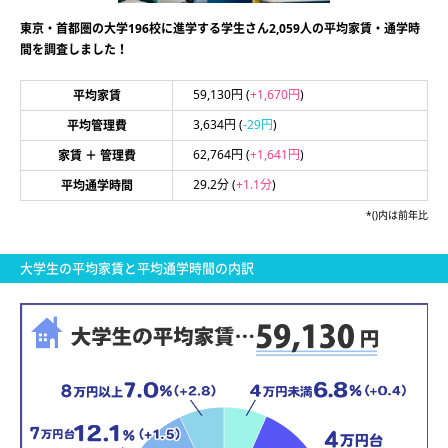
東京・首都圏の大学196校に進学する学生さん2,059人の平均家賃・通学時
間を調査しました！
59,130円
(
+1,670円
)
平均家賃
3,634円
(
-29円
)
平均管理費
62,764円
(
+1,641円
)
家賃 ＋ 管理費
29.2分
(
+1.1分
)
平均通学時間
*()内は前年比
大学生の平均家賃と平均通学時間の内訳