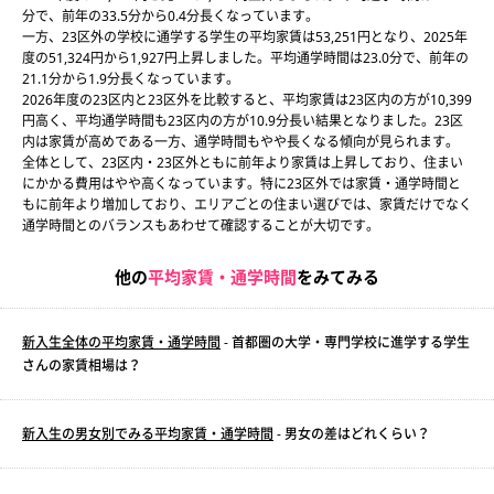
分で、前年の33.5分から0.4分長くなっています。
一方、23区外の学校に通学する学生の平均家賃は53,251円となり、2025年
度の51,324円から1,927円上昇しました。平均通学時間は23.0分で、前年の
21.1分から1.9分長くなっています。
2026年度の23区内と23区外を比較すると、平均家賃は23区内の方が10,399
円高く、平均通学時間も23区内の方が10.9分長い結果となりました。23区
内は家賃が高めである一方、通学時間もやや長くなる傾向が見られます。
全体として、23区内・23区外ともに前年より家賃は上昇しており、住まい
にかかる費用はやや高くなっています。特に23区外では家賃・通学時間と
もに前年より増加しており、エリアごとの住まい選びでは、家賃だけでなく
通学時間とのバランスもあわせて確認することが大切です。
他の
平均家賃・通学時間
をみてみる
新入生全体の平均家賃・通学時間
- 首都圏の大学・専門学校に進学する学生
さんの家賃相場は？
新入生の男女別でみる平均家賃・通学時間
- 男女の差はどれくらい？