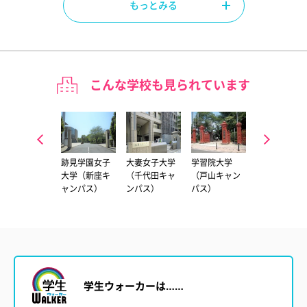
もっとみる
こんな学校も見られています
昭和女子大学
跡見学園女子
大妻女子大学
学習院大学
東京家政大学
大学（新座キ
（千代田キャ
（戸山キャン
（板橋キャン
ャンパス）
ンパス）
パス）
パス）
学生ウォーカーは……