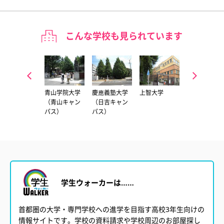
こんな学校も見られています
横浜国立大学
青山学院大学
慶應義塾大学
上智大学
東京理科大学
（青山キャン
（日吉キャン
（神楽坂キャ
パス）
パス）
ンパス）
学生ウォーカーは……
首都圏の大学・専門学校への進学を目指す高校3年生向けの
情報サイトです。学校の資料請求や学校周辺のお部屋探し