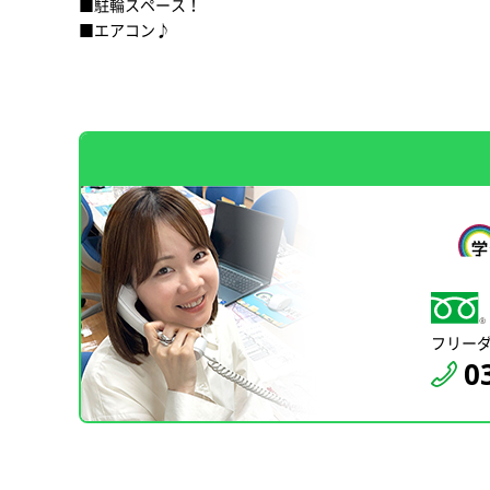
■駐輪スペース！
■エアコン♪
フリー
0