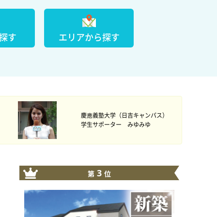
探す
エリアから探す
慶應義塾大学（日吉キャンパス）
学生サポーター みゆみゆ
3
第
位