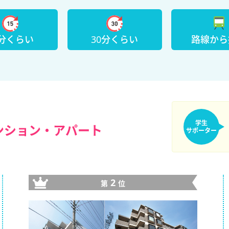
5分くらい
30分くらい
路線から
学生
ンション・アパート
サポーター
2
第
位