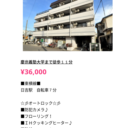
慶應義塾大学まで徒歩１１分
¥36,000
■東横線■
日吉駅 自転車７分
☆彡オートロック☆彡
■防犯カメラ♪
■フローリング！
■ＩＨクッキングヒーター♪