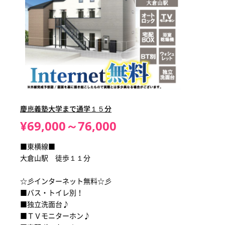
慶應義塾大学まで通学１５分
¥69,000～76,000
■東横線■
大倉山駅 徒歩１１分
☆彡インターネット無料☆彡
■バス・トイレ別！
■独立洗面台♪
■ＴＶモニターホン♪