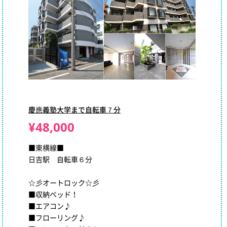
慶應義塾大学まで自転車７分
¥48,000
■東横線■
日吉駅 自転車６分
☆彡オートロック☆彡
■収納ベッド！
■エアコン♪
■フローリング♪