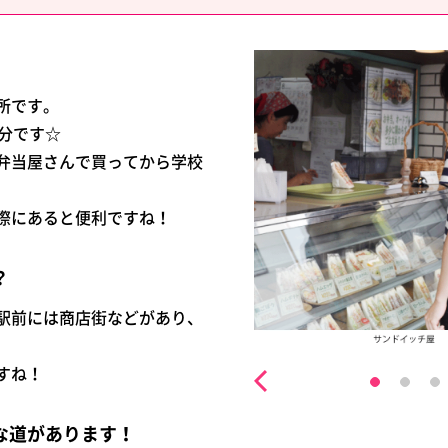
所です。
分です☆
弁当屋さんで買ってから学校
際にあると便利ですね！
？
駅前には商店街などがあり、
すね！
な道があります！