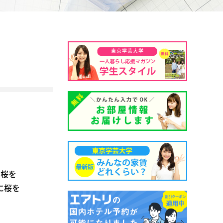
東京学芸大学
に桜を
に桜を