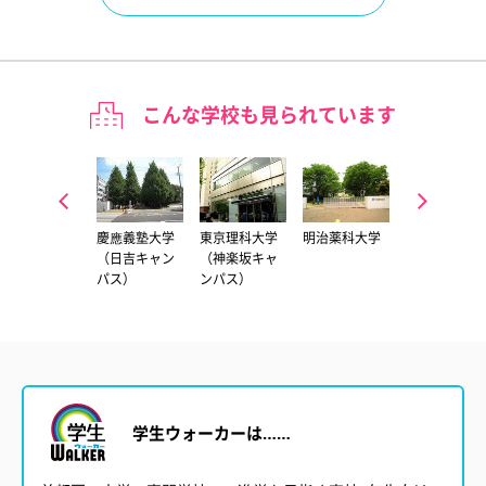
こんな学校も見られています
武蔵野大学
慶應義塾大学
東京理科大学
明治薬科大学
城西国際大学
（有明キャン
（日吉キャン
（神楽坂キャ
（東京紀尾井
パス）
パス）
ンパス）
町キャンパ
ス）
学生ウォーカーは……