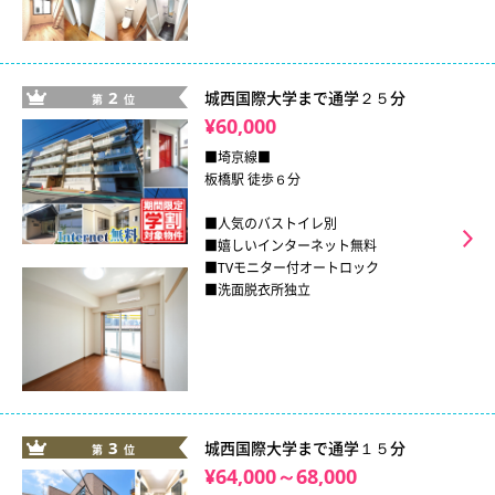
2
城西国際大学まで通学２５分
第
位
¥60,000
■埼京線■
板橋駅 徒歩６分
■人気のバストイレ別
■嬉しいインターネット無料
■TVモニター付オートロック
■洗面脱衣所独立
3
城西国際大学まで通学１５分
第
位
¥64,000～68,000