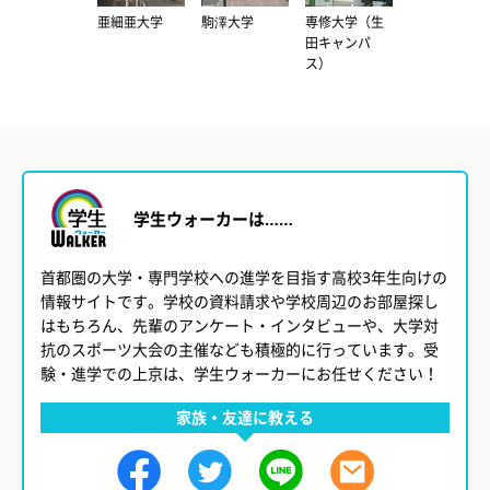
武蔵野大学
亜細亜大学
駒澤大学
専修大学（生
帝京平成大学
（有明キャン
田キャンパ
（池袋キャン
パス）
ス）
パス）
学生ウォーカーは……
首都圏の大学・専門学校への進学を目指す高校3年生向けの
情報サイトです。学校の資料請求や学校周辺のお部屋探し
はもちろん、先輩のアンケート・インタビューや、大学対
抗のスポーツ大会の主催なども積極的に行っています。受
験・進学での上京は、学生ウォーカーにお任せください！
家族・友達に教える