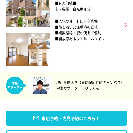
■有楽町線■
市ヶ谷駅 自転車８分
■人気のオートロック完備
■落ち着いた住環境の立地
■複数路線・駅が使えて便利
■開放感あるワンルームタイプ
城西国際大学（東京紀尾井町キャンパス）
学生
サポーター
学生サポーター りっくん
来店予約・内見予約はこちら！