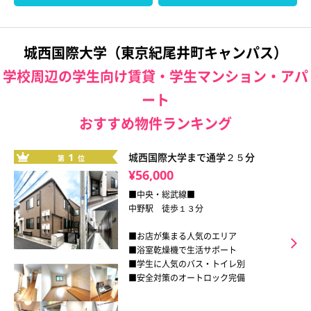
城西国際大学（東京紀尾井町キャンパス）
学校周辺の学生向け賃貸・学生マンション・アパ
ート
おすすめ物件ランキング
1
城西国際大学まで通学２５分
第
位
¥56,000
■中央・総武線■
中野駅 徒歩１３分
■お店が集まる人気のエリア
■浴室乾燥機で生活サポート
■学生に人気のバス・トイレ別
■安全対策のオートロック完備