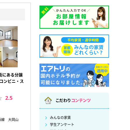
街にある分譲
はコンビニ・ス
2.5
こだわり
コンテンツ
みんなの家賃
浜線 大岡山
学生アンケート