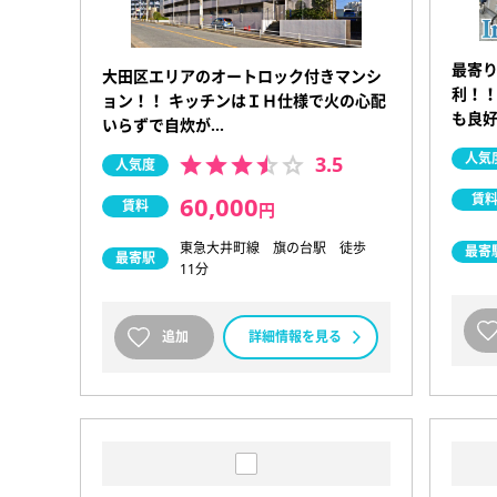
最寄
大田区エリアのオートロック付きマンシ
利！
ョン！！ キッチンはＩＨ仕様で火の心配
も良好
いらずで自炊が…
人気
3.5
人気度
賃
60,000
賃料
円
東急大井町線 旗の台駅 徒歩
最寄
最寄駅
11分
追加
詳細情報を見る