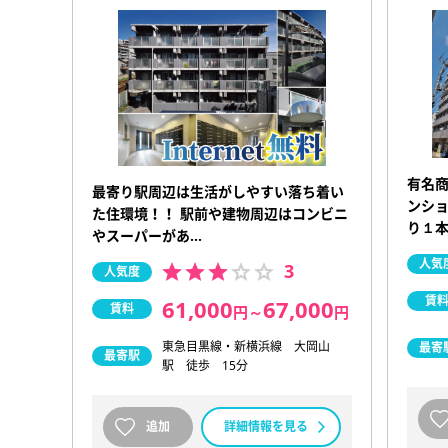
有名
最寄り駅周辺は生活がしやすい落ち着い
ンショ
た住環境！！ 駅前や建物周辺はコンビニ
り１
やスーパーがあ…
人気
3
人気度
賃
61,000
67,000
賃料
円
～
円
東急目黒線・新横浜線 大岡山
最寄
最寄駅
駅 徒歩 15分
追加
詳細情報を見る