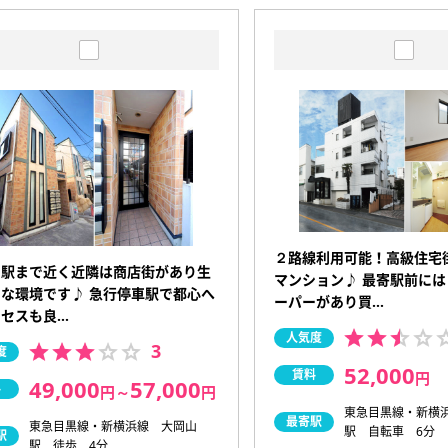
２路線利用可能！高級住宅
り駅まで近く近隣は商店街があり生
マンション♪ 最寄駅前に
な環境です♪ 急行停車駅で都心へ
ーパーがあり買…
クセスも良…
人気度
3
度
52,000
賃料
円
49,000
57,000
料
円
～
円
東急目黒線・新横
最寄駅
東急目黒線・新横浜線 大岡山
駅 自転車 6分
駅
駅 徒歩 4分