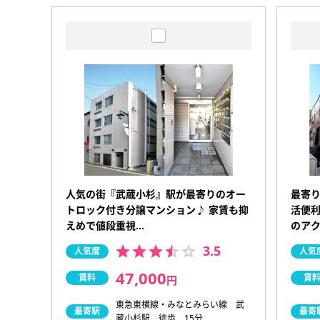
人気の街『武蔵小杉』駅が最寄りのオー
最寄
トロック付き分譲マンション♪ 家賃も抑
活便利
えめで値段重視…
のア
3.5
人気度
人気
47,000
賃料
賃
円
東急東横線・みなとみらい線 武
最寄駅
最寄
蔵小杉駅 徒歩 15分