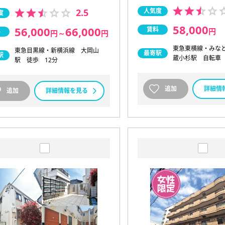
2.5
人気度
度
58,000
56,000
66,000
賃料
円
料
円
～
円
東急東横線・みな
東急目黒線・新横浜線 大岡山
最寄駅
駅
蔵小杉駅 自転車 
駅 徒歩 12分
追加
詳細情
追加
詳細情報を見る