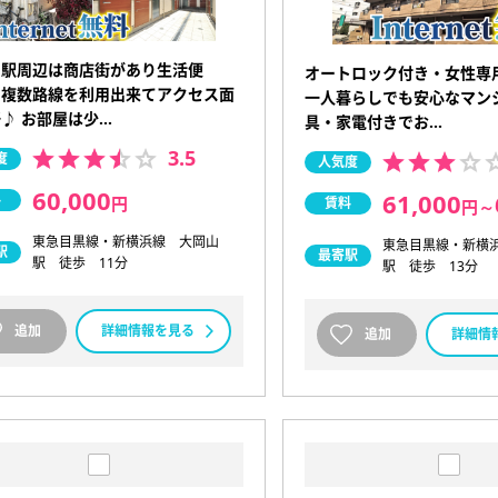
り駅周辺は商店街があり生活便
オートロック付き・女性専
！複数路線を利用出来てアクセス面
一人暮らしでも安心なマン
♪ お部屋は少…
具・家電付きでお…
3.5
度
人気度
60,000
61,000
料
円
賃料
円
～
東急目黒線・新横浜線 大岡山
東急目黒線・新横
駅
最寄駅
駅 徒歩 11分
駅 徒歩 13分
追加
詳細情報を見る
追加
詳細情