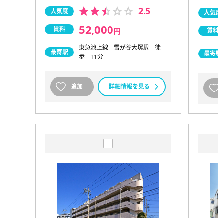
2.5
人気度
人気
52,000
賃料
円
賃
東急池上線 雪が谷大塚駅 徒
最寄駅
最寄
歩 11分
追加
詳細情報を見る