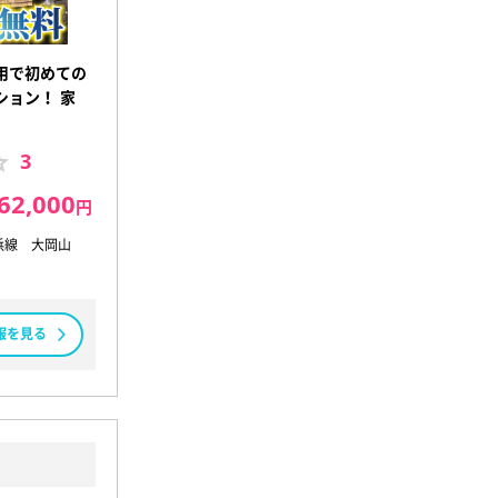
用で初めての
ション！ 家
3
62,000
円
浜線 大岡山
報を見る