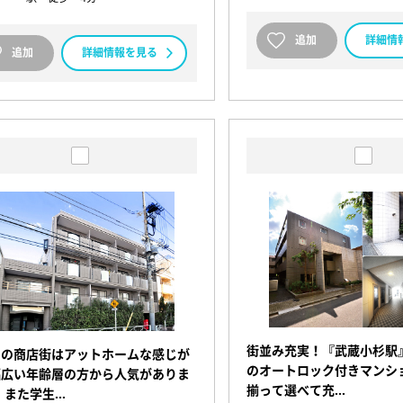
追加
詳細情
追加
詳細情報を見る
街並み充実！『武蔵小杉駅
りの商店街はアットホームな感じが
のオートロック付きマンシ
幅広い年齢層の方から人気がありま
揃って選べて充…
 また学生…