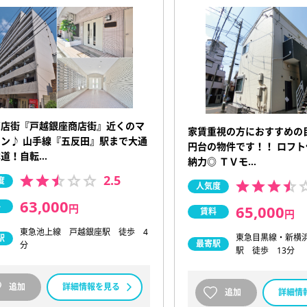
商店街『戸越銀座商店街』近くのマ
家賃重視の方におすすめの
ン♪ 山手線『五反田』駅まで大通
円台の物件です！！ ロフ
本道！自転…
納力◎ ＴＶモ…
2.5
度
人気度
63,000
料
円
65,000
賃料
円
東急池上線 戸越銀座駅 徒歩 4
東急目黒線・新横
駅
最寄駅
分
駅 徒歩 13分
追加
詳細情報を見る
追加
詳細情