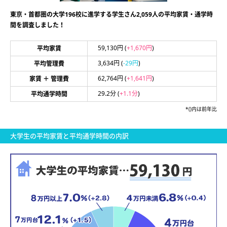
東京・首都圏の大学196校に進学する学生さん2,059人の平均家賃・通学時
間を調査しました！
59,130円
(
+1,670円
)
平均家賃
3,634円
(
-29円
)
平均管理費
62,764円
(
+1,641円
)
家賃 ＋ 管理費
29.2分
(
+1.1分
)
平均通学時間
*()内は前年比
大学生の平均家賃と平均通学時間の内訳