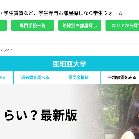
・学生賃貸など、学生専門お部屋探しなら学生ウォーカー
専門学校一覧
路線別お部屋探し
エリアから探
くらい？
亜細亜大学
べる
過去問を調べる
奨学金情報
平均家賃をみる
くらい？最新版