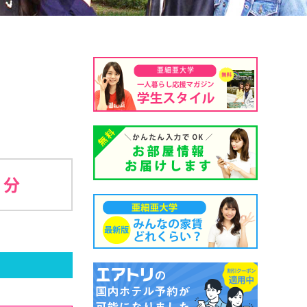
亜細亜大学
5 分