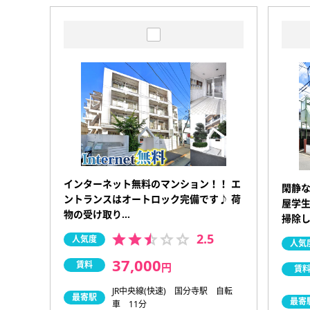
インターネット無料のマンション！！ エ
閑静な
ントランスはオートロック完備です♪ 荷
屋学生
物の受け取り…
掃除
2.5
人気度
人気
37,000
賃料
円
賃
JR中央線(快速) 国分寺駅 自転
最寄駅
最寄
車 11分