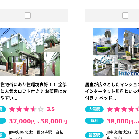
住宅街にあり住環境良好！！ 全部
居室が広々としたマンショ
に人気のロフト付き♪ お部屋はお
インターネット無料といっ
しやすい…
付き♪ ベッド…
3.5
度
人気度
37,000
38,000
38,000
料
賃料
円
～
円
円
～
JR中央線(快速) 国分寺駅 自転
JR中央線(快速) 
駅
最寄駅
車 6分
車 10分