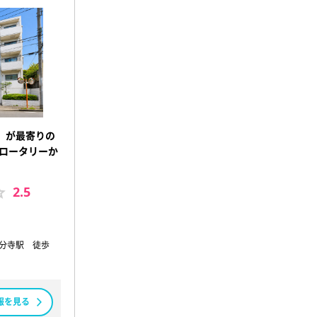
』が最寄りの
前ロータリーか
2.5
 国分寺駅 徒歩
報を見る