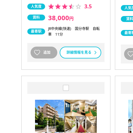
3.5
人気度
人気
38,000
賃料
円
賃
JR中央線(快速) 国分寺駅 自転
最寄駅
最寄
車 11分
追加
詳細情報を見る