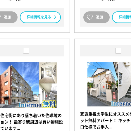
追加
詳細情報を見る
追加
詳細情
家賃重視の学生にオススメ
な住宅街にあり落ち着いた住環境の
ット無料アパート！ キッ
ョン！ 最寄り駅周辺は買い物施設
ロ仕様でお手入…
っています…