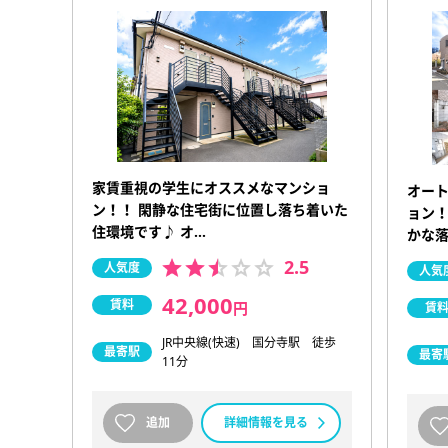
家賃重視の学生にオススメなマンショ
オー
ン！！ 閑静な住宅街に位置し落ち着いた
ョン！
住環境です♪ オ…
かな
2.5
人気度
人気
42,000
賃料
円
賃
JR中央線(快速) 国分寺駅 徒歩
最寄駅
最寄
11分
追加
詳細情報を見る