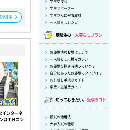
学生交流会
学生サポーター
学生さんに密着取材
報を見る
一人暮らしレシピ
受験生の
一人暮らしプラン
お部屋情報お届けします
一人暮らし応援マガジン
お部屋を探す時期っていつ？
自分にあったお部屋のタイプは？
お引越し手続きガイド
学費・生活費ガイド
知っておきたい、
受験のコト
なインターネ
模試の活用法
チンはＩＨコン
大学入試の種類