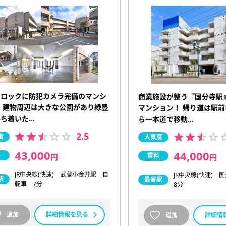
トロックに防犯カメラ完備のマンシ
商業施設が整う『国分寺駅
 建物周辺は大きな公園があり緑豊
マンション！ 帰り道は駅
落ち着いた…
ら一本道で移動…
2.5
度
人気度
43,000
44,000
料
賃料
円
円
JR中央線(快速) 武蔵小金井駅 自
JR中央線(快速)
駅
最寄駅
転車 7分
8分
追加
詳細情報を見る
追加
詳細情