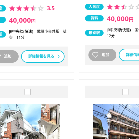
人気度
3.5
度
40,000
40,000
賃料
円
料
円
JR中央線(快速)
JR中央線(快速) 武蔵小金井駅 徒
最寄駅
駅
12分
歩 11分
追加
詳細情
追加
詳細情報を見る