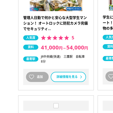
学生
管理人日勤で何かと安心な大型学生マン
ート！
ション！ オートロックに防犯カメラ完備
物の
でセキュリティ…
5
人気
人気度
41,000
54,000
賃
賃料
円
～
円
JR中央線(快速) 三鷹駅 自転車
最寄
最寄駅
8分
追加
詳細情報を見る