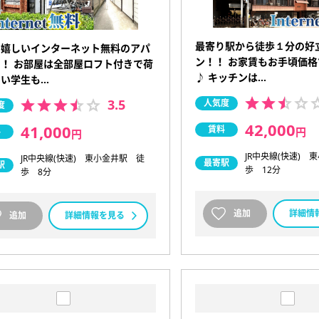
最寄り駅から徒歩１分の好
に嬉しいインターネット無料のアパ
ン！！ お家賃もお手頃価
！ お部屋は全部屋ロフト付きで荷
♪ キッチンは…
多い学生も…
3.5
人気度
度
42,000
41,000
賃料
円
料
円
JR中央線(快速) 
JR中央線(快速) 東小金井駅 徒
最寄駅
駅
歩 12分
歩 8分
追加
詳細情
追加
詳細情報を見る