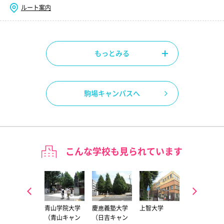
ルート案内
もっとみる
駒場キャンパスへ
こんな学校も見られています
中央大学（多
青山学院大学
慶應義塾大学
上智大学
東京大学（駒
摩キャンパ
（青山キャン
（日吉キャン
場キャンパ