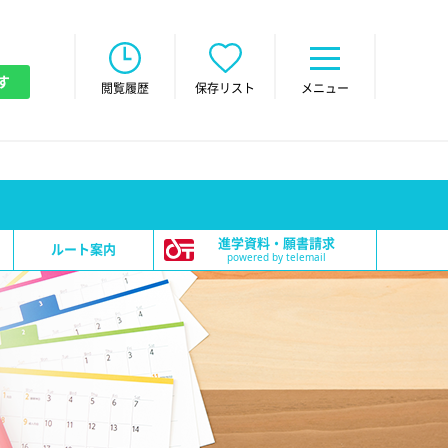
す
閲覧履歴
保存リスト
メニュー
進学資料・願書請求
ルート案内
powered by telemail