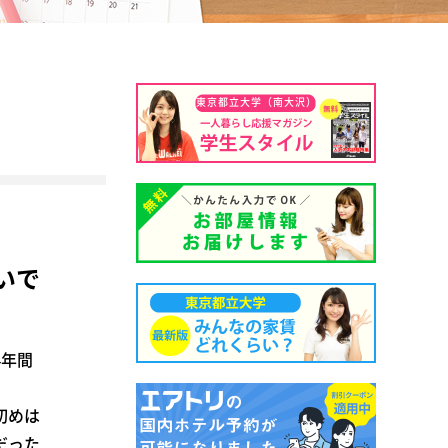
東京都立大学（南大沢）
いで
4年間
初めは
だった