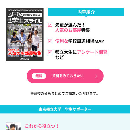
内容紹介
先輩が選んだ！
人気のお部屋
特集
便利な
学校周辺相場MAP
都立大生に
アンケート調査
など
資料をみておきたい
併願校の分もまとめてご請求いただけます。
東京都立大学
学生サポーター
これから役立つ！