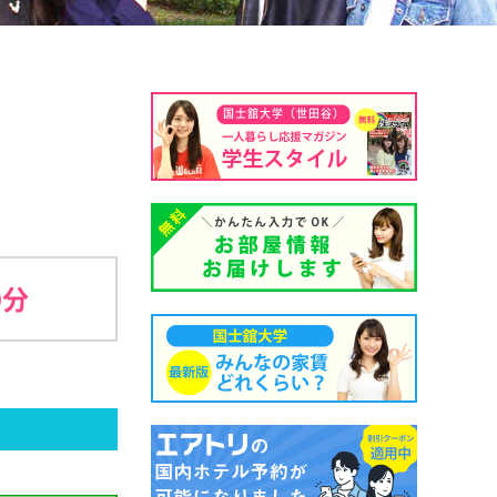
国士舘大学（世田谷）
0分