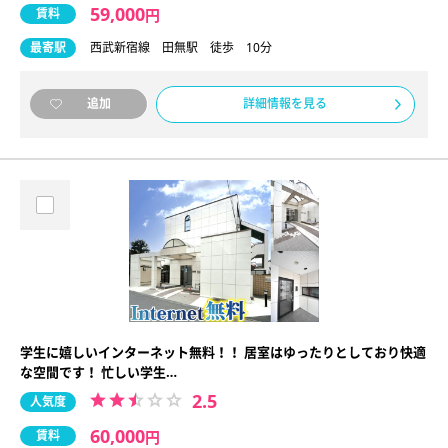
59,000
賃料
円
最寄駅
西武新宿線 田無駅 徒歩 10分
詳細情報を見る
追加
学生に嬉しいインターネット無料！！ 居室はゆったりとしており快適
な空間です！ 忙しい学生…
2.5
人気度
60,000
賃料
円