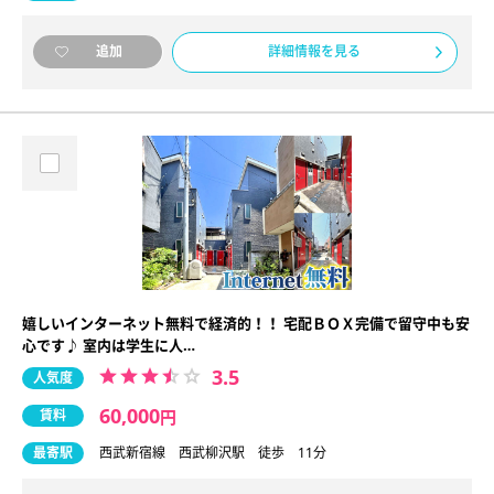
詳細情報を見る
追加
嬉しいインターネット無料で経済的！！ 宅配ＢＯＸ完備で留守中も安
心です♪ 室内は学生に人…
3.5
人気度
60,000
賃料
円
最寄駅
西武新宿線 西武柳沢駅 徒歩 11分