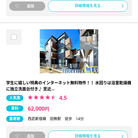
詳細情報を見る
追加
学生に嬉しい特典のインターネット無料物件！！ 水回りは浴室乾燥機
に独立洗面台付き♪ 至近…
4.5
人気度
62,000
賃料
円
最寄駅
西武新宿線 田無駅 徒歩 14分
詳細情報を見る
追加