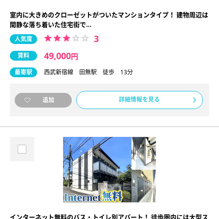
室内に大きめのクローゼットがついたマンションタイプ！ 建物周辺は
閑静な落ち着いた住宅街で…
3
人気度
49,000
賃料
円
最寄駅
西武新宿線 田無駅 徒歩 13分
詳細情報を見る
追加
インターネット無料のバス・トイレ別アパート！ 徒歩圏内には大型ス