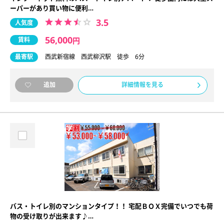
ーパーがあり買い物に便利…
3.5
人気度
56,000
賃料
円
最寄駅
西武新宿線 西武柳沢駅 徒歩 6分
詳細情報を見る
追加
バス・トイレ別のマンションタイプ！！ 宅配ＢＯＸ完備でいつでも荷
物の受け取りが出来ます♪…