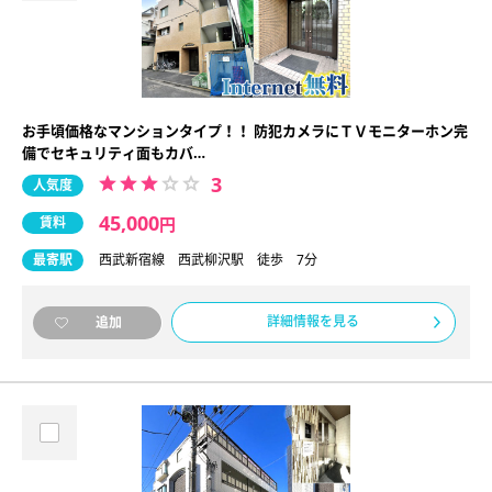
お手頃価格なマンションタイプ！！ 防犯カメラにＴＶモニターホン完
備でセキュリティ面もカバ…
3
人気度
45,000
賃料
円
最寄駅
西武新宿線 西武柳沢駅 徒歩 7分
詳細情報を見る
追加