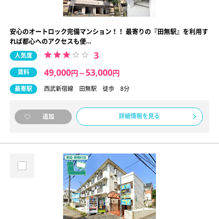
安心のオートロック完備マンション！！ 最寄りの『田無駅』を利用す
れば都心へのアクセスも便…
3
人気度
49,000
53,000
賃料
円
～
円
最寄駅
西武新宿線 田無駅 徒歩 8分
詳細情報を見る
追加