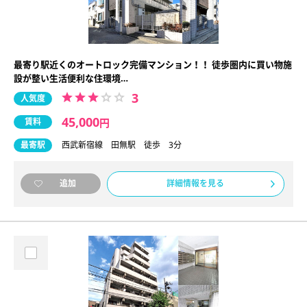
最寄り駅近くのオートロック完備マンション！！ 徒歩圏内に買い物施
設が整い生活便利な住環境…
3
人気度
45,000
賃料
円
最寄駅
西武新宿線 田無駅 徒歩 3分
詳細情報を見る
追加