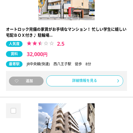
オートロック完備の家賃がお手頃なマンション！ 忙しい学生に嬉しい
宅配ＢＯＸ付き♪ 駐輪場…
2.5
人気度
32,000
賃料
円
最寄駅
JR中央線(快速) 西八王子駅 徒歩 8分
詳細情報を見る
追加