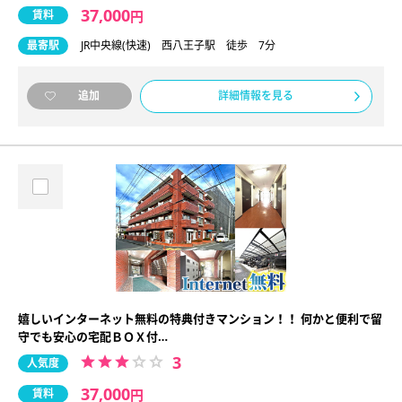
37,000
賃料
円
最寄駅
JR中央線(快速) 西八王子駅 徒歩 7分
詳細情報を見る
追加
嬉しいインターネット無料の特典付きマンション！！ 何かと便利で留
守でも安心の宅配ＢＯＸ付…
3
人気度
37,000
賃料
円