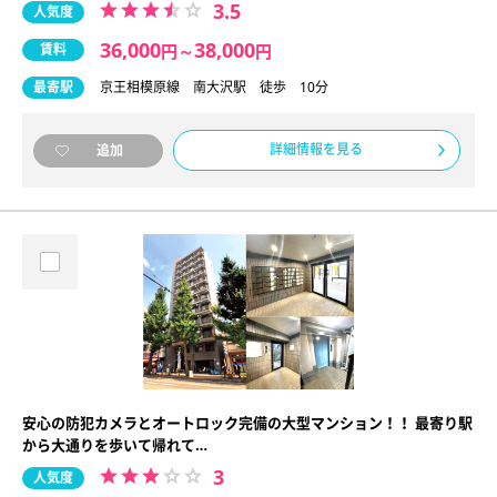
3.5
人気度
36,000
38,000
賃料
円
～
円
最寄駅
京王相模原線 南大沢駅 徒歩 10分
詳細情報を見る
追加
安心の防犯カメラとオートロック完備の大型マンション！！ 最寄り駅
から大通りを歩いて帰れて…
3
人気度