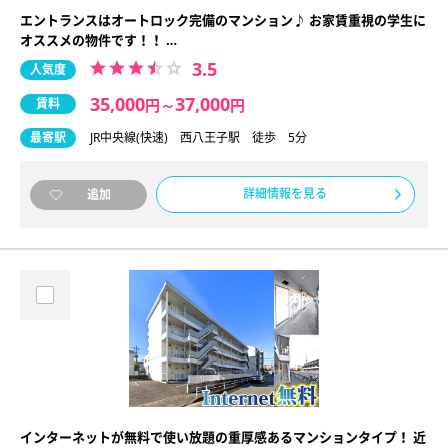
エントランスはオートロック完備のマンション♪ お家賃重視の学生に
オススメの物件です！！ …
3.5
人気度
35,000
37,000
賃料
円
～
円
最寄駅
JR中央線(快速) 西八王子駅 徒歩 5分
詳細情報を見る
追加
インターネットが無料で使い放題の重厚感あるマンションタイプ！ 近