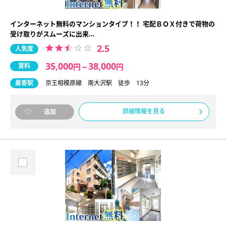
インターネット無料のマンションタイプ！！ 宅配ＢＯＸ付きで荷物の
受け取りがスムーズに出来…
2.5
人気度
35,000
38,000
賃料
円
～
円
最寄駅
京王相模原線 南大沢駅 徒歩 13分
詳細情報を見る
追加