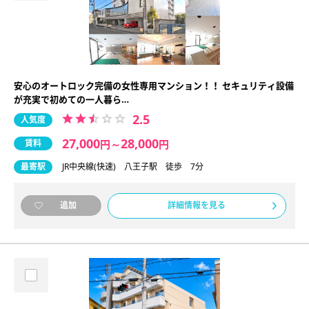
安心のオートロック完備の女性専用マンション！！ セキュリティ設備
が充実で初めての一人暮ら…
2.5
人気度
27,000
28,000
賃料
円
～
円
最寄駅
JR中央線(快速) 八王子駅 徒歩 7分
詳細情報を見る
追加