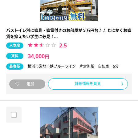
バストイレ別に家具・家電付きのお部屋が３万円台♪♪ とにかくお家
賃を抑えたい学生に必見！…
2.5
人気度
34,000
賃料
円
最寄駅
横浜市営地下鉄ブルーライン 片倉町駅 自転車 6分
詳細情報を見る
追加