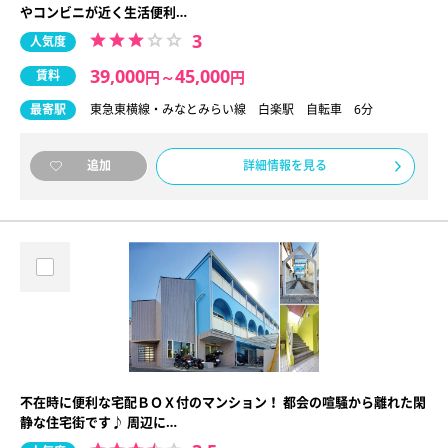
やコンビニが近く生活便利…
3
人気度
39,000
45,000
賃料
円
～
円
最寄駅
東急東横線・みなとみらい線 白楽駅 自転車 6分
詳細情報を見る
追加
不在時に便利な宅配ＢＯＸ付のマンション！ 都会の喧騒から離れた閑
静な住宅街です♪ 周辺に…