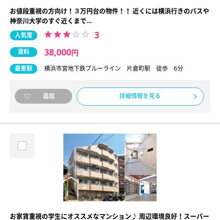
お値段重視の方向け！３万円台の物件！！ 近くには横浜行きのバスや
神奈川大学のすぐ近くまで…
3
人気度
38,000
賃料
円
最寄駅
横浜市営地下鉄ブルーライン 片倉町駅 徒歩 6分
詳細情報を見る
追加
お家賃重視の学生にオススメなマンション♪ 周辺環境良好！スーパー