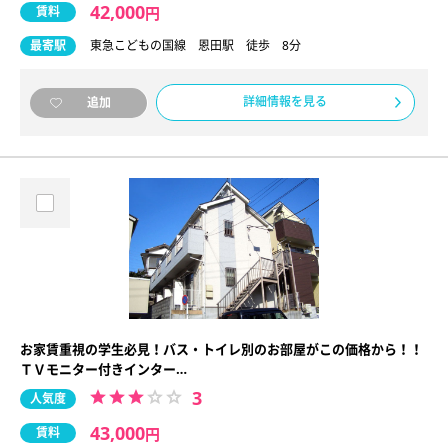
42,000
賃料
円
最寄駅
東急こどもの国線 恩田駅 徒歩 8分
詳細情報を見る
追加
お家賃重視の学生必見！バス・トイレ別のお部屋がこの価格から！！
ＴＶモニター付きインター…
3
人気度
43,000
賃料
円