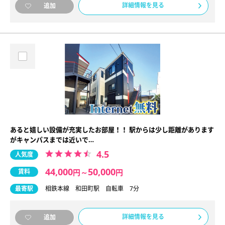
詳細情報を見る
追加
あると嬉しい設備が充実したお部屋！！ 駅からは少し距離があります
がキャンパスまでは近いで…
4.5
人気度
44,000
50,000
賃料
円
～
円
最寄駅
相鉄本線 和田町駅 自転車 7分
詳細情報を見る
追加