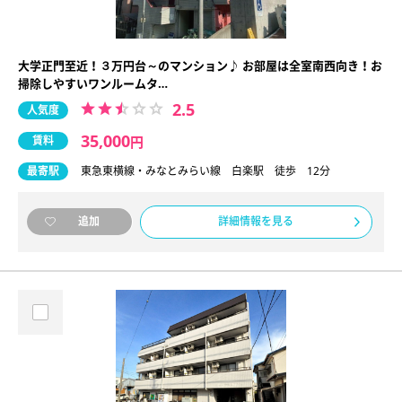
大学正門至近！３万円台～のマンション♪ お部屋は全室南西向き！お
掃除しやすいワンルームタ…
2.5
人気度
35,000
賃料
円
最寄駅
東急東横線・みなとみらい線 白楽駅 徒歩 12分
詳細情報を見る
追加