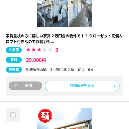
家賃重視の方に嬉しい家賃２万円台の物件です！ クローゼット完備＆
ロフト付きなので収納力も…
3
人気度
29,000
賃料
円
最寄駅
相鉄新横浜線 羽沢横浜国大駅 徒歩 6分
詳細情報を見る
追加