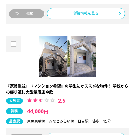
詳細情報を見る
追加
『家賃重視』『マンション希望』の学生にオススメな物件！ 学校から
の帰り道に大型量販店や飲…
2.5
人気度
44,000
賃料
円
最寄駅
東急東横線・みなとみらい線 日吉駅 徒歩 15分