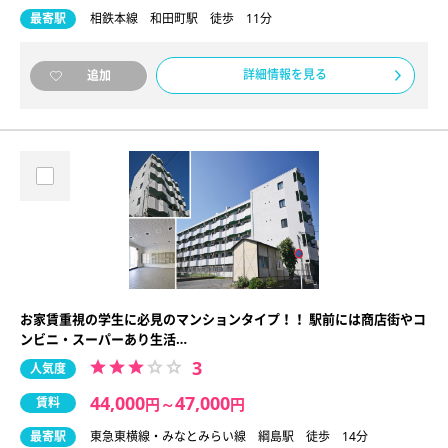
最寄駅
相鉄本線 和田町駅 徒歩 11分
詳細情報を見る
追加
お家賃重視の学生に必見のマンションタイプ！！ 駅前には商店街やコ
ンビニ・スーパーあり生活…
3
人気度
44,000
47,000
賃料
円
～
円
最寄駅
東急東横線・みなとみらい線 綱島駅 徒歩 14分