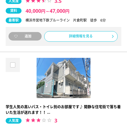
3.5
人気度
40,000
47,000
賃料
円
～
円
最寄駅
横浜市営地下鉄ブルーライン 片倉町駅 徒歩 6分
詳細情報を見る
追加
学生人気の高いバス・トイレ別のお部屋です♪ 閑静な住宅街で落ち着
いた生活が送れます！！ …
3
人気度