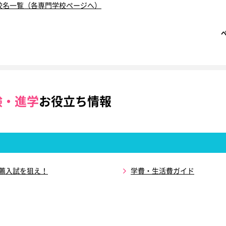
校名一覧（各専門学校ページへ）
験・進学
お役立ち情報
推薦入試を狙え！
学費・生活費ガイド