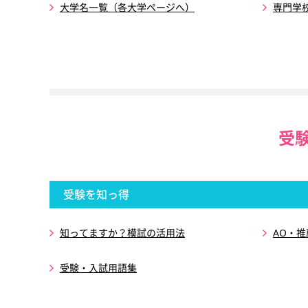
大学名一覧（各大学ページへ）
専門学
受
受験を知っ得
知ってますか？模試の活用法
AO・
受験・入試用語集