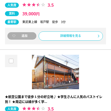
3.5
人気度
39,000
賃料
円
最寄駅
東武東上線 坂戸駅 徒歩 3分
詳細情報を見る
追加
★航空公園まで徒歩１分の好立地♪ ★学生さんに人気のバストイレ
別！ ★周辺には緑が多く学…
3.5
人気度