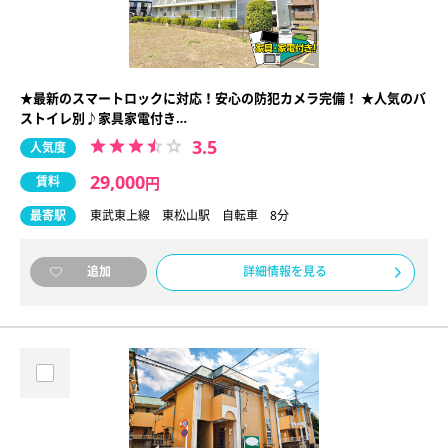
★最新のスマートロックに対応！安心の防犯カメラ完備！ ★人気のバ
ストイレ別♪家具家電付き…
3.5
人気度
29,000
賃料
円
最寄駅
東武東上線 東松山駅 自転車 8分
詳細情報を見る
追加