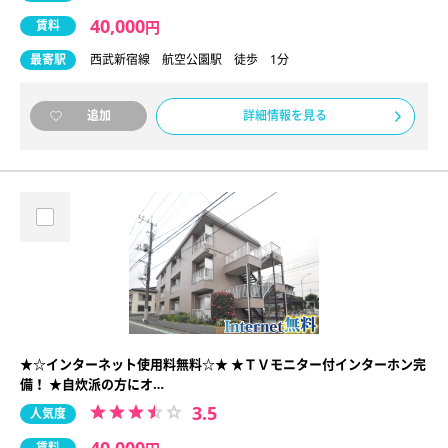
40,000
賃料
円
最寄駅
西武新宿線 航空公園駅 徒歩 1分
詳細情報を見る
追加
★☆インターネット使用料無料☆★ ★ＴＶモニター付インターホン完
備！ ★自炊派の方にオ…
3.5
人気度
賃料