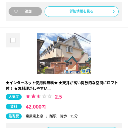
詳細情報を見る
追加
★インターネット使用料無料★ ★天井が高い開放的な空間にロフト
付！ ★お料理がしやすい…
2.5
人気度
42,000
賃料
円
最寄駅
東武東上線 川越駅 徒歩 15分