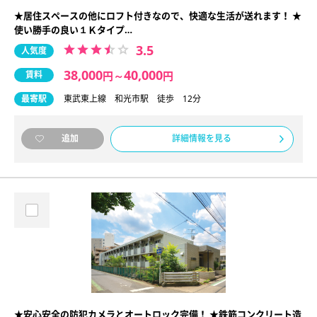
★居住スペースの他にロフト付きなので、快適な生活が送れます！ ★
使い勝手の良い１Ｋタイプ…
3.5
人気度
38,000
40,000
賃料
円
～
円
最寄駅
東武東上線 和光市駅 徒歩 12分
詳細情報を見る
追加
★安心安全の防犯カメラとオートロック完備！ ★鉄筋コンクリート造