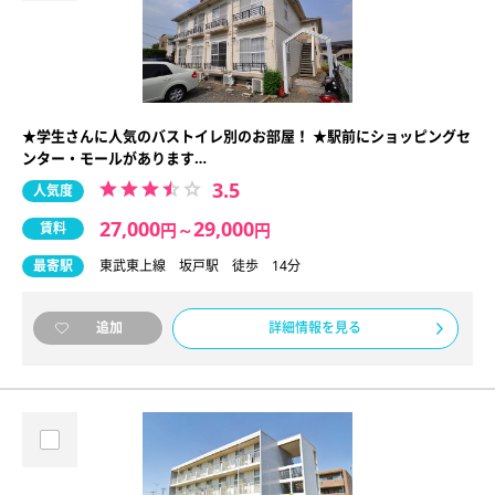
★学生さんに人気のバストイレ別のお部屋！ ★駅前にショッピングセ
ンター・モールがあります…
3.5
人気度
27,000
29,000
賃料
円
～
円
最寄駅
東武東上線 坂戸駅 徒歩 14分
詳細情報を見る
追加