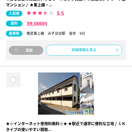
マンション♪ ★東上線・…
3.5
人気度
39,000
賃料
円
最寄駅
東武東上線 みずほ台駅 徒歩 9分
詳細情報を見る
追加
★☆インターネット使用料無料☆★ ★駅近で通学に便利な立地♪１Ｋ
タイプの使いやすい間取…