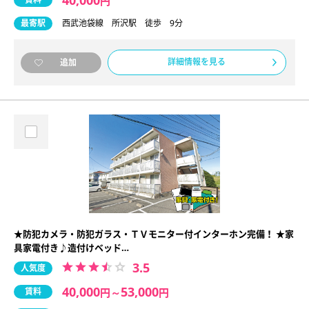
40,000
円
最寄駅
西武池袋線 所沢駅 徒歩 9分
詳細情報を見る
追加
★防犯カメラ・防犯ガラス・ＴＶモニター付インターホン完備！ ★家
具家電付き♪造付けベッド…
3.5
人気度
40,000
53,000
賃料
円
～
円