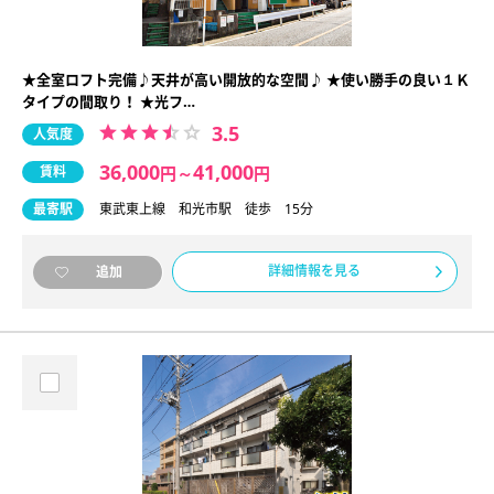
★全室ロフト完備♪天井が高い開放的な空間♪ ★使い勝手の良い１Ｋ
タイプの間取り！ ★光フ…
3.5
人気度
36,000
41,000
賃料
円
～
円
最寄駅
東武東上線 和光市駅 徒歩 15分
詳細情報を見る
追加