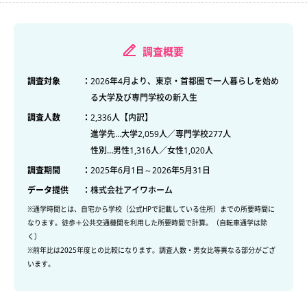
調査概要
調査対象
：
2026年4月より、東京・首都圏で一人暮らしを始め
る大学及び専門学校の新入生
調査人数
：
2,336人【内訳】
進学先…大学2,059人／専門学校277人
性別…男性1,316人／女性1,020人
調査期間
：
2025年6月1日～2026年5月31日
データ提供
：
株式会社アイワホーム
※通学時間とは、自宅から学校（公式HPで記載している住所）までの所要時間に
なります。徒歩＋公共交通機関を利用した所要時間で計算。（自転車通学は除
く）
※前年比は2025年度との比較になります。調査人数・男女比等異なる部分がござ
います。