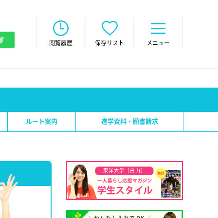
す
閲覧履歴
保存リスト
メニュー
ルート案内
進学資料・願書請求
東洋大学（白山）