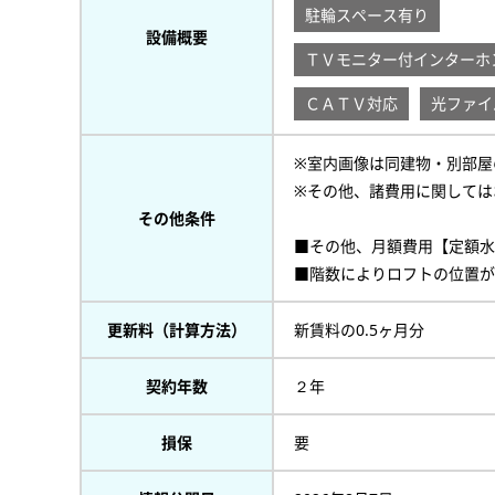
駐輪スペース有り
設備概要
ＴＶモニター付インターホ
ＣＡＴＶ対応
光ファイ
※室内画像は同建物・別部屋
※その他、諸費用に関しては
その他条件
■その他、月額費用【定額水道料
■階数によりロフトの位置が
更新料（計算方法）
新賃料の0.5ヶ月分
契約年数
２年
損保
要