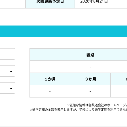
次回更新予定日
2026年8月21日
経路
-
１か月
３か月
-
-
※正確な情報は各鉄道会社のホームページ
※通学定期の金額を表示しますが、
学校により通学定期を利用できな