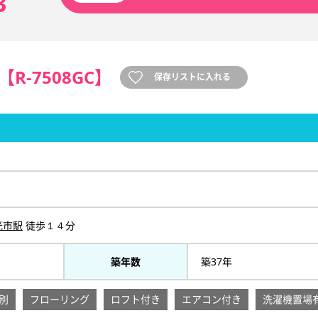
3
【R-7508GC】
保存リストに入れる
光市駅
徒歩１４分
築年数
築37年
別
フローリング
ロフト付き
エアコン付き
洗濯機置場