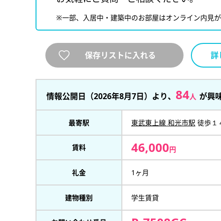
※一部、入居中・建築中のお部屋はオンライン内見
保存リストに入れる
詳
84
情報公開日（2026年8月7日）より、
が興
人
最寄駅
東武東上線 和光市駅
徒歩１
46,000
賃料
円
礼金
1ヶ月
建物種別
学生賃貸