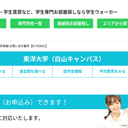
・学生賃貸など、学生専門お部屋探しなら学生ウォーカー
専門学校一覧
路線別お部屋探し
エリアから探
件詳細-お問い合せ番号【R-7508GC】
東洋大学（白山キャンパス）
べる
過去問を調べる
奨学金情報
平均家賃をみる
（お申込み）できます！
に対応いたします。