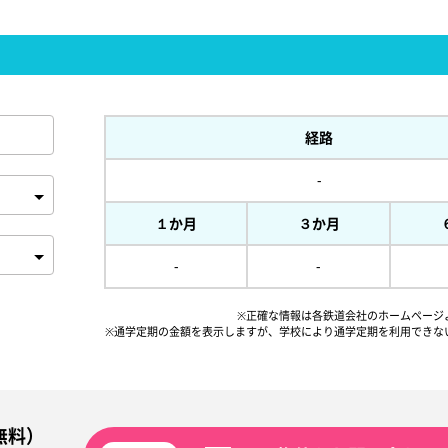
経路
-
１か月
３か月
-
-
※正確な情報は各鉄道会社のホームページ
※通学定期の金額を表示しますが、
学校により通学定期を利用できな
無料）