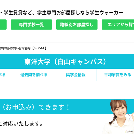
・学生賃貸など、学生専門お部屋探しなら学生ウォーカー
専門学校一覧
路線別お部屋探し
エリアから探
件詳細-お問い合せ番号【6875GC】
東洋大学（白山キャンパス）
べる
過去問を調べる
奨学金情報
平均家賃をみる
（お申込み）できます！
に対応いたします。