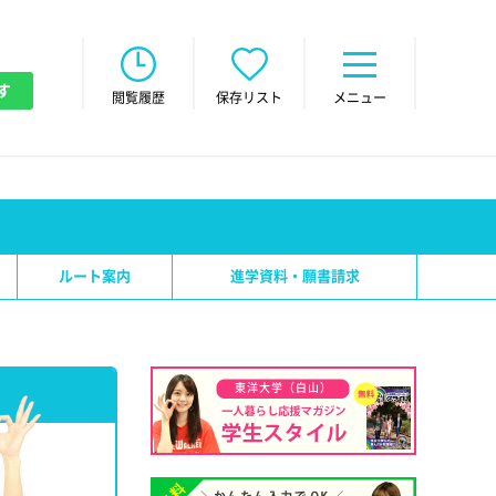
す
閲覧履歴
保存リスト
メニュー
ルート案内
進学資料・願書請求
東洋大学（白山）