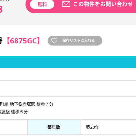
この物件をお問い合わせ
無料
3
号
【6875GC】
保存リストに入れる
町線 地下鉄赤塚駅
徒歩７分
赤塚駅
徒歩６分
築年数
築20年