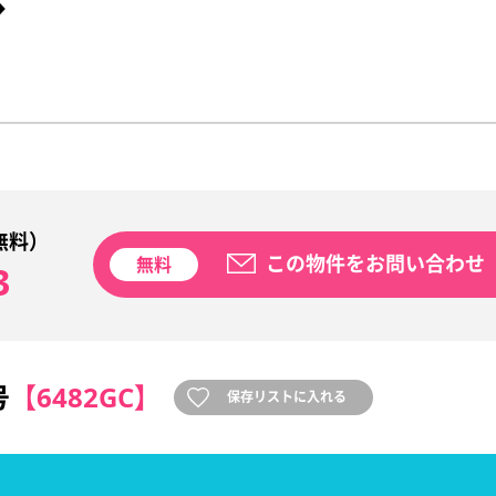
◆
無料）
この物件をお問い合わせ
無料
3
号
【6482GC】
保存リストに入れる