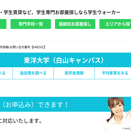
・学生賃貸など、学生専門お部屋探しなら学生ウォーカー
専門学校一覧
路線別お部屋探し
エリアから探
件詳細-お問い合せ番号【6482GC】
東洋大学（白山キャンパス）
べる
過去問を調べる
奨学金情報
平均家賃をみる
（お申込み）できます！
に対応いたします。