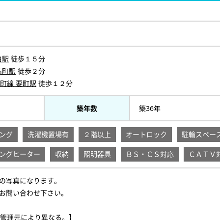
白駅
徒歩１５分
名町駅
徒歩２分
町線 要町駅
徒歩１２分
築年数
築36年
ング
洗濯機置場有
２階以上
オートロック
駐輪スペー
ングヒーター
収納
照明器具
ＢＳ・ＣＳ対応
ＣＡＴＶ
の写真になります。
お問い合わせ下さい。
管理元により異なる。】