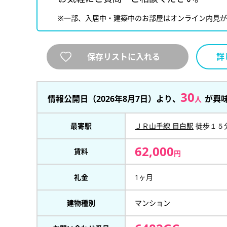
※一部、入居中・建築中のお部屋はオンライン内見
保存リストに入れる
詳
30
情報公開日（2026年8月7日）より、
が興
人
最寄駅
ＪＲ山手線 目白駅
徒歩１５
62,000
賃料
円
礼金
1ヶ月
建物種別
マンション