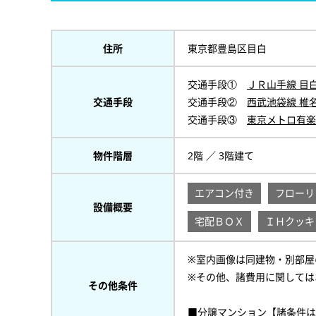
住所
東京都豊島区目白
交通手段①
ＪＲ山手線 目
交通手段
交通手段②
西武池袋線 椎
交通手段③
東京メトロ有楽
物件階層
2階 ／ 3階建て
エアコン付き
フローリ
設備概要
宅配ＢＯＸ
ＩＨクッキ
※室内画像は同建物・別部屋
※その他、諸費用に関しては
その他条件
■分譲マンション【諸条件は