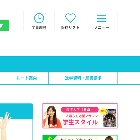
す
閲覧履歴
保存リスト
メニュー
ルート案内
進学資料・願書請求
東洋大学（白山）