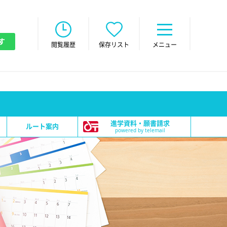
す
閲覧履歴
保存リスト
メニュー
進学資料・願書請求
ルート案内
powered by telemail