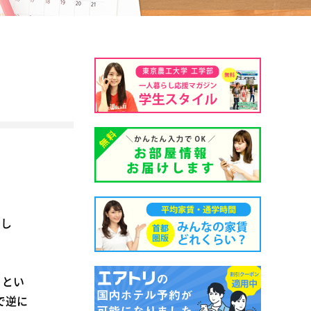
東京農工大学 工学部
まし
』とい
で逆に