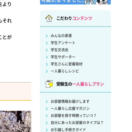
生より
こだわり
コンテンツ
もそれ
みんなの家賃
ことが
学生アンケート
学生交流会
学生サポーター
学生さんに密着取材
一人暮らしレシピ
受験生の
一人暮らしプラン
お部屋情報お届けします
一人暮らし応援マガジン
お部屋を探す時期っていつ？
自分にあったお部屋のタイプは？
お引越し手続きガイド