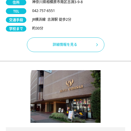
神奈川県相模原市南区古淵3-9-8
住所
042-757-6551
TEL
JR横浜線 古淵駅 徒歩2分
交通手段
約30分
学校まで
詳細情報を見る