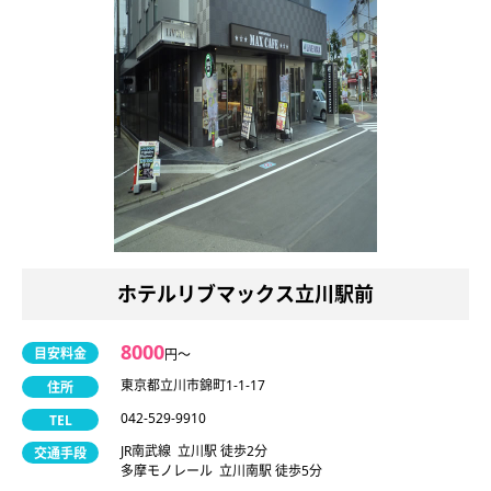
ホテルリブマックス立川駅前
8000
目安料金
円〜
東京都立川市錦町1-1-17
住所
042-529-9910
TEL
JR南武線 立川駅 徒歩2分
交通手段
多摩モノレール 立川南駅 徒歩5分