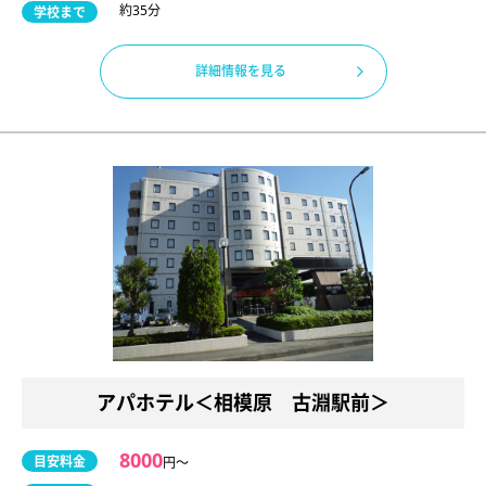
約35分
学校まで
詳細情報を見る
アパホテル＜相模原 古淵駅前＞
8000
目安料金
円〜