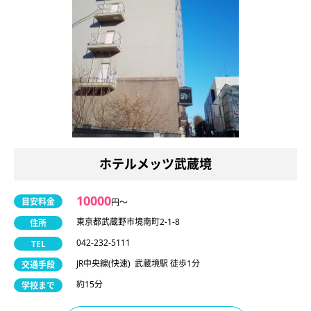
ホテルメッツ武蔵境
10000
目安料金
円〜
東京都武蔵野市境南町2-1-8
住所
042-232-5111
TEL
JR中央線(快速) 武蔵境駅 徒歩1分
交通手段
約15分
学校まで