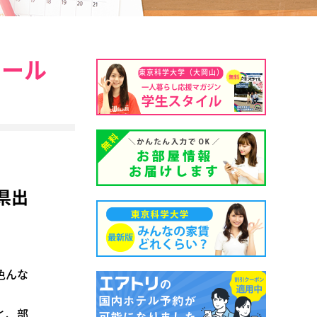
ュール
東京科学大学（大岡山）
県出
色んな
と、部