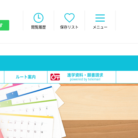
す
閲覧履歴
保存リスト
メニュー
進学資料・願書請求
ルート案内
powered by telemail