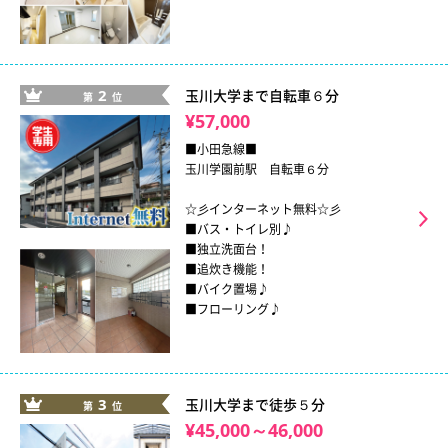
2
玉川大学まで自転車６分
第
位
¥57,000
■小田急線■
玉川学園前駅 自転車６分
☆彡インターネット無料☆彡
■バス・トイレ別♪
■独立洗面台！
■追炊き機能！
■バイク置場♪
■フローリング♪
3
玉川大学まで徒歩５分
第
位
¥45,000～46,000