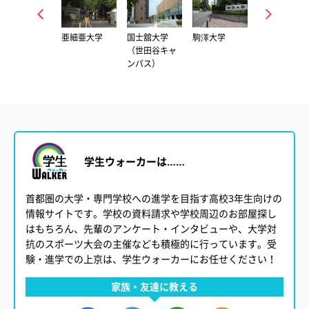
帝京大学（八
亜細亜大学
国士舘大学
駒澤大学
成城大学
王子キャンパ
（世田谷キャ
ス）
ンパス）
学生ウォーカーは……
首都圏の大学・専門学校への進学を目指す高校3年生向けの
情報サイトです。学校の資料請求や学校周辺のお部屋探し
はもちろん、先輩のアンケート・インタビューや、大学対
抗のスポーツ大会の主催なども積極的に行っています。受
験・進学での上京は、学生ウォーカーにお任せください！
家族・友達に教える