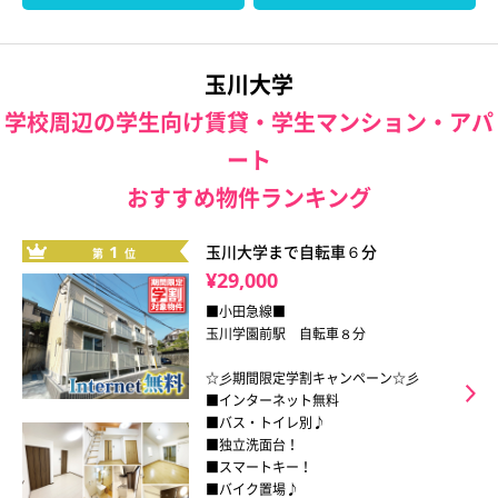
玉川大学
学校周辺の学生向け賃貸・学生マンション・アパ
ート
おすすめ物件ランキング
1
玉川大学まで自転車６分
第
位
¥29,000
■小田急線■
玉川学園前駅 自転車８分
☆彡期間限定学割キャンペーン☆彡
■インターネット無料
■バス・トイレ別♪
■独立洗面台！
■スマートキー！
■バイク置場♪