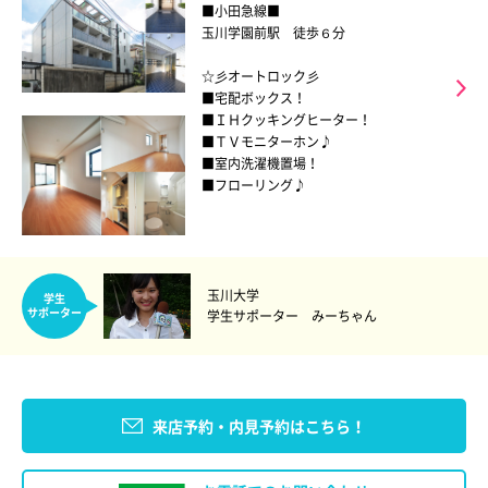
■小田急線■
玉川学園前駅 徒歩６分
☆彡オートロック彡
■宅配ボックス！
■ＩＨクッキングヒーター！
■ＴＶモニターホン♪
■室内洗濯機置場！
■フローリング♪
玉川大学
学生
サポーター
学生サポーター みーちゃん
来店予約・内見予約はこちら！