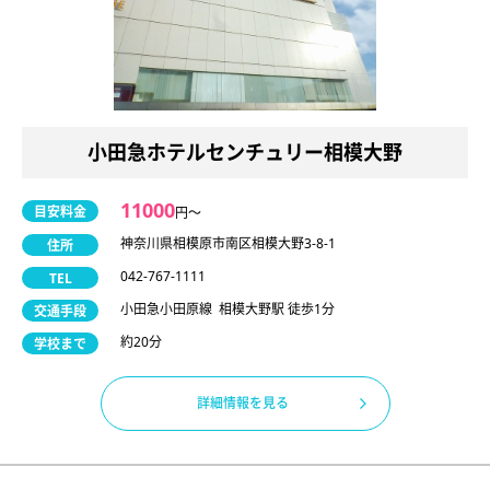
小田急ホテルセンチュリー相模大野
11000
目安料金
円〜
神奈川県相模原市南区相模大野3-8-1
住所
042-767-1111
TEL
小田急小田原線 相模大野駅 徒歩1分
交通手段
約20分
学校まで
詳細情報を見る