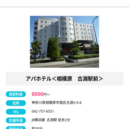
アパホテル＜相模原 古淵駅前＞
8000
目安料金
円〜
神奈川県相模原市南区古淵3-9-8
住所
042-757-6551
TEL
JR横浜線 古淵駅 徒歩2分
交通手段
約30分