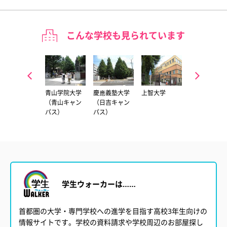
こんな学校も見られています
中央大学（多
青山学院大学
慶應義塾大学
上智大学
東京理科大学
摩キャンパ
（青山キャン
（日吉キャン
（神楽坂キャ
ス）
パス）
パス）
ンパス）
学生ウォーカーは……
首都圏の大学・専門学校への進学を目指す高校3年生向けの
情報サイトです。学校の資料請求や学校周辺のお部屋探し