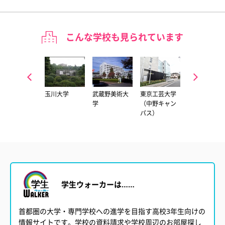
こんな学校も見られています
多摩美術大学
玉川大学
武蔵野美術大
東京工芸大学
多摩美術大学
（八王子キャ
学
（中野キャン
（上野毛キャ
ンパス）
パス）
ンパス）
学生ウォーカーは……
首都圏の大学・専門学校への進学を目指す高校3年生向けの
情報サイトです。学校の資料請求や学校周辺のお部屋探し