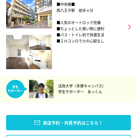
■中央線■
西八王子駅 徒歩４分
■人気のオートロック完備
■ちょっとした買い物に便利
■バス・トイレ別で快適生活
■ＩＨコンロで火の心配なし
法政大学（多摩キャンパス）
学生
サポーター
学生サポーター あっくん
来店予約・内見予約はこちら！