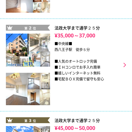
2
法政大学まで通学２５分
第
位
¥35,000～37,000
■中央線■
西八王子駅 徒歩５分
■人気のオートロック完備
■ＩＨコンロでお手入れ簡単
■嬉しいインターネット無料
■宅配ＢＯＸ完備で留守も安心
3
法政大学まで通学２５分
第
位
¥45,000～50,000