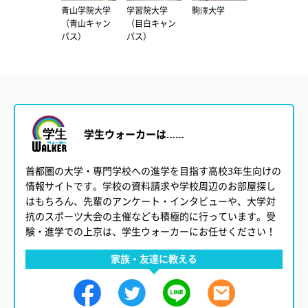
中央大学（多
青山学院大学
学習院大学
駒澤大学
東洋大学（白
摩キャンパ
（青山キャン
（目白キャン
山キャンパ
ス）
パス）
パス）
ス）
学生ウォーカーは……
首都圏の大学・専門学校への進学を目指す高校3年生向けの
情報サイトです。学校の資料請求や学校周辺のお部屋探し
はもちろん、先輩のアンケート・インタビューや、大学対
抗のスポーツ大会の主催なども積極的に行っています。受
験・進学での上京は、学生ウォーカーにお任せください！
家族・友達に教える