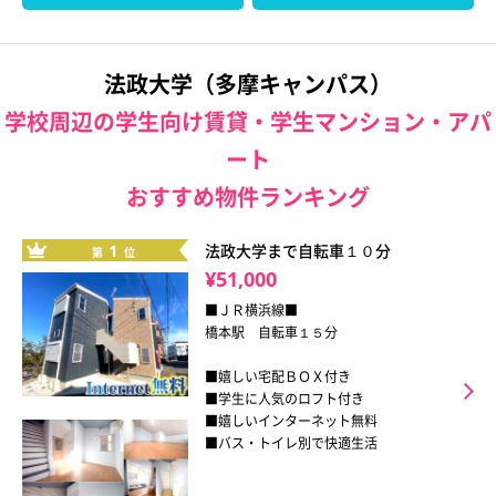
法政大学（多摩キャンパス）
学校周辺の学生向け賃貸・学生マンション・アパ
ート
おすすめ物件ランキング
1
法政大学まで自転車１０分
第
位
¥51,000
■ＪＲ横浜線■
橋本駅 自転車１５分
■嬉しい宅配ＢＯＸ付き
■学生に人気のロフト付き
■嬉しいインターネット無料
■バス・トイレ別で快適生活