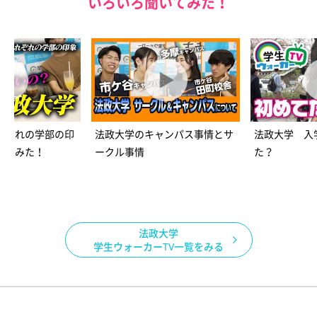
いろいろ聞いてみた！
れぞれの学部の印
法政大学のキャンパス事情とサ
法政大学 入
いてみた！
ークル事情
た？
法政大学
学生ウォーカーTV一覧をみる