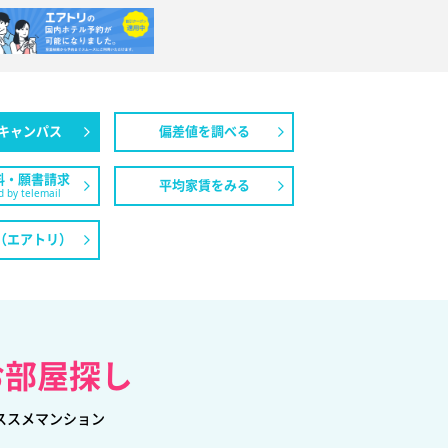
キャンパス
偏差値を調べる
料・願書請求
平均家賃をみる
 by telemail
（エアトリ）
お部屋探し
ススメマンション