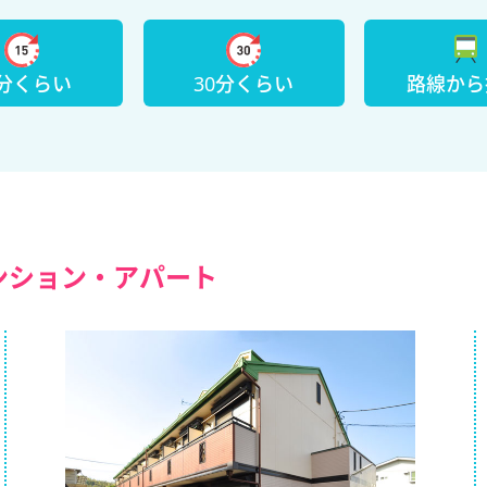
5分くらい
30分くらい
路線から
）
ンション・アパート