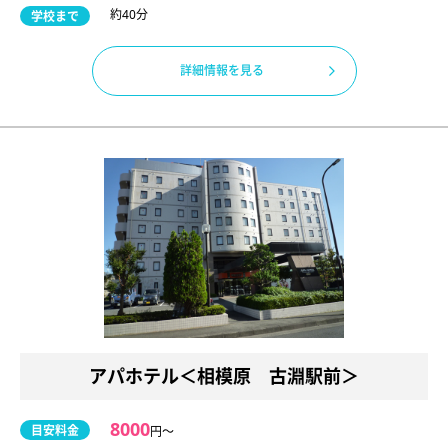
約40分
学校まで
詳細情報を見る
アパホテル＜相模原 古淵駅前＞
8000
目安料金
円〜